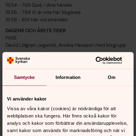
19.54 - 769 Gud, i dina händer
19.56 - 794 Vi är inte här förgäves
19.58 - 814 Här vid stranden
DAGENS OCH ÅRETS TIDER
PASS
David Löfgren, organist, Annika Hansson med körgrupp
20.00 - 175 Den signade dag
20.02 - 176 Din klara sol går åter opp
20.04 - 179 Morgon mellan fjällen
Samtycke
Information
Om
20.06 - 180 Var dag är en sällsam gåva
20.08 -181 Nu är det morgon
20.10 - 182 Det ljusnar sakta
Vi använder kakor
20.12 - 183 Som sådden förnimmer Guds välbehag
Vissa av våra kakor (cookies) är nödvändiga för att
20.14 - 185 O Kriste, du som ljuset är
webbplatsen ska fungera. Här finns också kakor för
20.16 - 188 Så går en dag än från vår tid
analys och kakor som förbättrar din användarupplevelse,
20.18 - 189 Bliv kvar hos mig
samt kakor som används för marknadsföring och när vi
20.20 - 190 Bred dina vida vingar