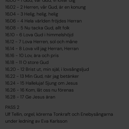
16.00 - 1 Gud, vår Gud, vi lovar dig
16.02 - 2 Herren, vår Gud, är en konung
16.04 - 3 Helig, helig, helig
16.06 - 4 Hela världen fröjdes Herran
16.08 - 5 Nu tacka Gud, allt folk
16.10 - 6 Lova Gud i himmelshöjd
16.12 - 7 Lova Herren, sol och måne
16.14 - 8 Lova vill jag Herran, Herran
16.16 - 10 Lov, ära och pris
16.18 - 11 O store Gud
16.20 - 12 Brist ut, min själ, i lovsångsljud
16.22 - 13 Min Gud, när jag betänker
16.24 - 15 Halleluja! Sjung om Jesus
16.26 - 16 Kom, låt oss nu förenas
16.28 - 17 Ge Jesus äran
PASS 2
Ulf Tellin, orgel, körerna Tonkraft och Enebysångarna
under ledning av Eva Karlsson