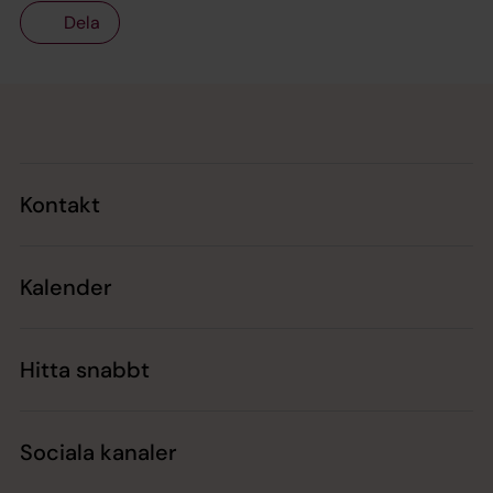
Dela
Tillbaka till toppen
Tillbaka till innehållet
Kontakt
Kalender
Hitta snabbt
Sociala kanaler