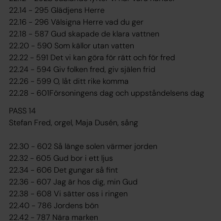
22.14 - 295 Glädjens Herre
22.16 - 296 Välsigna Herre vad du ger
22.18 - 587 Gud skapade de klara vattnen
22.20 - 590 Som källor utan vatten
22.22 - 591 Det vi kan göra för rätt och för fred
22.24 - 594 Giv folken fred, giv själen frid
22.26 - 599 O, låt ditt rike komma
22.28 - 601Försoningens dag och uppståndelsens dag
PASS 14
Stefan Fred, orgel, Maja Dusén, sång
22.30 - 602 Så länge solen värmer jorden
22.32 - 605 Gud bor i ett ljus
22.34 - 606 Det gungar så fint
22.36 - 607 Jag är hos dig, min Gud
22.38 - 608 Vi sätter oss i ringen
22.40 - 786 Jordens bön
22.42 - 787 Nära marken