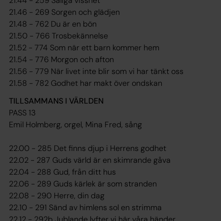
21.44 - 259 Saliga visshet
21.46 - 269 Sorgen och glädjen
21.48 - 762 Du är en bön
21.50 - 766 Trosbekännelse
21.52 - 774 Som när ett barn kommer hem
21.54 - 776 Morgon och afton
21.56 - 779 När livet inte blir som vi har tänkt oss
21.58 - 782 Godhet har makt över ondskan
TILLSAMMANS I VÄRLDEN
PASS 13
Emil Holmberg, orgel, Mina Fred, sång
22.00 - 285 Det finns djup i Herrens godhet
22.02 - 287 Guds värld är en skimrande gåva
22.04 - 288 Gud, från ditt hus
22.06 - 289 Guds kärlek är som stranden
22.08 - 290 Herre, din dag
22.10 - 291 Sänd av himlens sol en strimma
22.12 - 292b Jublande lyfter vi här våra händer