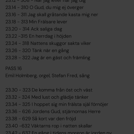
23.12 - 308 - När jag lever har jag dig
23.14 - 310 O Gud, du mig ej överger
23.16 - 311 Jag skall gråtande kasta mig ner
23.18 - 313 Min Frälsare lever
23.20 - 314 Ack saliga dag
23.22 -315 En herrdag i höjden
23.24 - 318 Nattens skuggor sakta viker
23.26 - 320 Tänk när en gång
23.28 - 322 Jag är en gäst och främling
PASS 16
Emil Holmberg, orgel, Stefan Fred, sång
23.30 - 323 De komma från öst och väst
23.32 - 324 Med lust och glädje tänker
23.34 - 325 I hoppet sig min frälsta själ förnöjer
23.36 - 626 Jordens Gud, stjärnornas Herre
23.38 - 629 Så kort var den fröjd
23.40 -632 Väktarns rop i natten skallar
23.42 - 637 En gång i tidens morgon är jorden ny