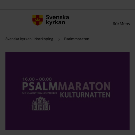
Till innehållet
Till undermeny
Sök
Meny
Svenska kyrkan i Norrköping
Psalmmaraton