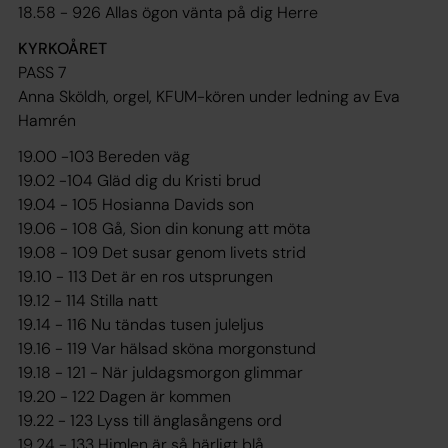
18.58 - 926 Allas ögon vänta på dig Herre
KYRKOÅRET
PASS 7
Anna Sköldh, orgel, KFUM-kören under ledning av Eva
Hamrén
19.00 -103 Bereden väg
19.02 -104 Gläd dig du Kristi brud
19.04 - 105 Hosianna Davids son
19.06 - 108 Gå, Sion din konung att möta
19.08 - 109 Det susar genom livets strid
19.10 - 113 Det är en ros utsprungen
19.12 - 114 Stilla natt
19.14 - 116 Nu tändas tusen juleljus
19.16 - 119 Var hälsad sköna morgonstund
19.18 - 121 - När juldagsmorgon glimmar
19.20 - 122 Dagen är kommen
19.22 - 123 Lyss till änglasångens ord
19.24 - 133 Himlen är så härligt blå