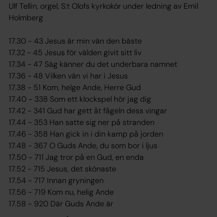
Ulf Tellin, orgel, S:t Olofs kyrkokör under ledning av Emil
Holmberg
17.30 - 43 Jesus är min vän den bäste
17.32 - 45 Jesus för välden givit sitt liv
17.34 - 47 Säg känner du det underbara namnet
17.36 - 48 Vilken vän vi har i Jesus
17.38 - 51 Kom, helge Ande, Herre Gud
17.40 - 338 Som ett klockspel hör jag dig
17.42 - 341 Gud har gett åt fågeln dess vingar
17.44 - 353 Han satte sig ner på stranden
17.46 - 358 Han gick in i din kamp på jorden
17.48 - 367 O Guds Ande, du som bor i ljus
17.50 - 711 Jag tror på en Gud, en enda
17.52 - 715 Jesus, det skönaste
17.54 - 717 Innan gryningen
17.56 - 719 Kom nu, helig Ande
17.58 - 920 Där Guds Ande är