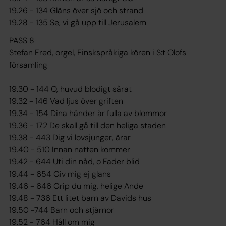
19.26 - 134 Gläns över sjö och strand
19.28 - 135 Se, vi gå upp till Jerusalem
PASS 8
Stefan Fred, orgel, Finskspråkiga kören i S:t Olofs
församling
19.30 - 144 O, huvud blodigt sårat
19.32 - 146 Vad ljus över griften
19.34 - 154 Dina händer är fulla av blommor
19.36 - 172 De skall gå till den heliga staden
19.38 - 443 Dig vi lovsjunger, ärar
19.40 - 510 Innan natten kommer
19.42 - 644 Uti din nåd, o Fader blid
19.44 - 654 Giv mig ej glans
19.46 - 646 Grip du mig, helige Ande
19.48 - 736 Ett litet barn av Davids hus
19.50 -744 Barn och stjärnor
19.52 - 764 Håll om mig