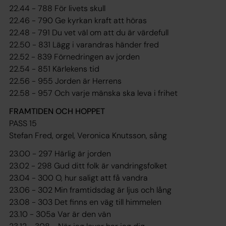
22.44 - 788 För livets skull
22.46 - 790 Ge kyrkan kraft att höras
22.48 - 791 Du vet väl om att du är värdefull
22.50 - 831 Lägg i varandras händer fred
22.52 - 839 Förnedringen av jorden
22.54 - 851 Kärlekens tid
22.56 - 955 Jorden är Herrens
22.58 - 957 Och varje mänska ska leva i frihet
FRAMTIDEN OCH HOPPET
PASS 15
Stefan Fred, orgel, Veronica Knutsson, sång
23.00 - 297 Härlig är jorden
23.02 - 298 Gud ditt folk är vandringsfolket
23.04 - 300 O, hur saligt att få vandra
23.06 - 302 Min framtidsdag är ljus och lång
23.08 - 303 Det finns en väg till himmelen
23.10 - 305a Var är den vän