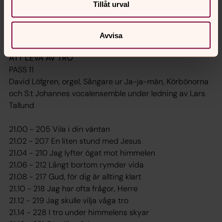
20.52 - 753 Nu är det härligt att leva
Tillåt urval
20.54 - 941 Aftonbön
20.56 - 945 Du är större än mitt hjärta
Avvisa
20.58 - 947 Gud, du andas genom allt
ATT LEVA AV TRO
PASS 11
David Löfgren, orgel, Sångare ur Ja-ja-män, Körbönorna
och S:t Johannes vocalensemble under ledning av Lars
Tallund
21.00 - 205 Vila i din väntan
21.02 - 207 En liten stund med Jesus
21.04 - 210 Jag lyfter ögat mot himmelen
21.06 - 212 Långt bortom rymder vida
21.08 - 217 Gud, för dig är allting klart
21.10 - 218 Jag har ofta frågor, Herre
21.12 - 219 Jag skulle vilja våga tro
21.14 - 228 I tro under himmelens skyar