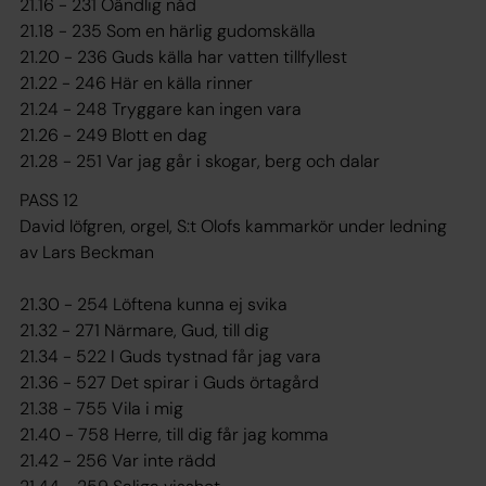
21.16 - 231 Oändlig nåd
21.18 - 235 Som en härlig gudomskälla
21.20 - 236 Guds källa har vatten tillfyllest
21.22 - 246 Här en källa rinner
21.24 - 248 Tryggare kan ingen vara
21.26 - 249 Blott en dag
21.28 - 251 Var jag går i skogar, berg och dalar
PASS 12
David löfgren, orgel, S:t Olofs kammarkör under ledning
av Lars Beckman
21.30 - 254 Löftena kunna ej svika
21.32 - 271 Närmare, Gud, till dig
21.34 - 522 I Guds tystnad får jag vara
21.36 - 527 Det spirar i Guds örtagård
21.38 - 755 Vila i mig
21.40 - 758 Herre, till dig får jag komma
21.42 - 256 Var inte rädd