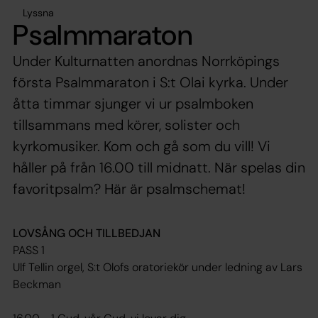
Lyssna
Psalmmaraton
Under Kulturnatten anordnas Norrköpings
första Psalmmaraton i S:t Olai kyrka. Under
åtta timmar sjunger vi ur psalmboken
tillsammans med körer, solister och
kyrkomusiker. Kom och gå som du vill! Vi
håller på från 16.00 till midnatt. När spelas din
favoritpsalm? Här är psalmschemat!
LOVSÅNG OCH TILLBEDJAN
PASS 1
Ulf Tellin orgel, S:t Olofs oratoriekör under ledning av Lars
Beckman