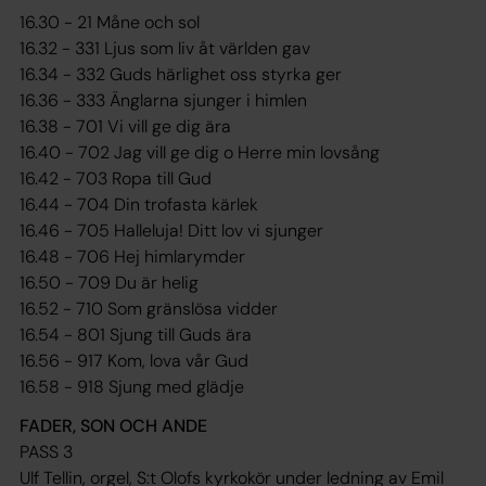
16.30 - 21 Måne och sol
16.32 - 331 Ljus som liv åt världen gav
16.34 - 332 Guds härlighet oss styrka ger
16.36 - 333 Änglarna sjunger i himlen
16.38 - 701 Vi vill ge dig ära
16.40 - 702 Jag vill ge dig o Herre min lovsång
16.42 - 703 Ropa till Gud
16.44 - 704 Din trofasta kärlek
16.46 - 705 Halleluja! Ditt lov vi sjunger
16.48 - 706 Hej himlarymder
16.50 - 709 Du är helig
16.52 - 710 Som gränslösa vidder
16.54 - 801 Sjung till Guds ära
16.56 - 917 Kom, lova vår Gud
16.58 - 918 Sjung med glädje
FADER, SON OCH ANDE
PASS 3
Ulf Tellin, orgel, S:t Olofs kyrkokör under ledning av Emil