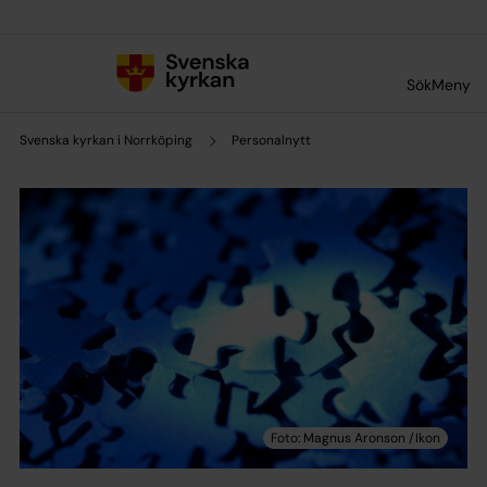
Till innehållet
Till undermeny
Sök
Meny
Svenska kyrkan i Norrköping
Personalnytt