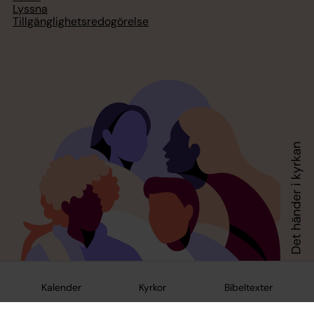
Lyssna
Tillgänglighetsredogörelse
Kalender
Kyrkor
Bibeltexter