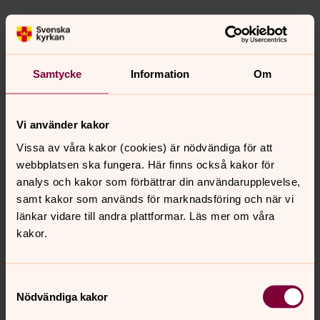
Senast ändrad 16 januari 2023
Synpunkter eller frågor på sidans
innehåll?
Samtycke
Information
Om
norrkoping@svenskakyrkan.se
Dela
Vi använder kakor
Vissa av våra kakor (cookies) är nödvändiga för att
Tillbaka till toppen
Tillbaka till innehållet
webbplatsen ska fungera. Här finns också kakor för
analys och kakor som förbättrar din användarupplevelse,
samt kakor som används för marknadsföring och när vi
länkar vidare till andra plattformar. Läs mer om våra
kakor.
Kontakt
Samtyckesval
Kalender
Nödvändiga kakor