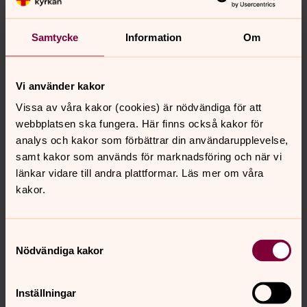
Samtycke
Information
Om
Vi använder kakor
Vissa av våra kakor (cookies) är nödvändiga för att
Bild 
webbplatsen ska fungera. Här finns också kakor för
analys och kakor som förbättrar din användarupplevelse,
Öppna bildspel
samt kakor som används för marknadsföring och när vi
länkar vidare till andra plattformar. Läs mer om våra
kakor.
Stadstornet
Norrköpings stadstorn är ett självklart inslag i
Samtyckesval
Norrköpings stadsbild. Då det byggdes år 1748
Nödvändiga kakor
fungerade det som stadens brandvaktstorn. Inne i
tornet har tiden stått stilla. Där finns spår av de
Inställningar
brandvakter som varit stationerade under århundraden.