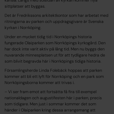
känsla. Längs med solsidan av kyrkan kommer nya
sittplatser att byggas.
Det är Fredrikssons arkitektkontor som har arbetat med
ritningarna av parken och uppdragsgivare är Svenska
kyrkan i Norrköping.
Under en mycket tidig tid i Norrköpings historia
fungerade Olaiparken som Norrköpings kyrkogård. Den
har dock inte varit aktiv på lång tid. Men nu byggs den
nuvarande minnesplatsen ut för att tydligare hedra de
som blivit begravda här i Norrköpings tidiga historia.
Församlingsherde Linda Folebäck hoppas att parken
kommer att bli ett lyft för Norrköping och en park som
Norrköpingsborna kommer att trivas i.
– Vi ser fram emot att fortsätta få fira till exempel
nationaldagen och augustifesten här i parken, precis
som tidigare. Men just i sommar kommer det som
händer i Olaiparken kring dessa arrangemang att