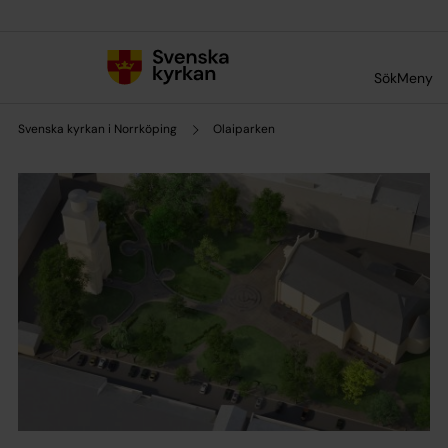
Till innehållet
Till undermeny
Sök
Meny
Svenska kyrkan i Norrköping
Olaiparken