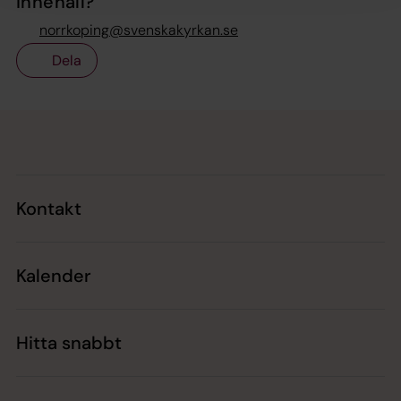
innehåll?
norrkoping@svenskakyrkan.se
Dela
Tillbaka till toppen
Tillbaka till innehållet
Kontakt
Kalender
Hitta snabbt