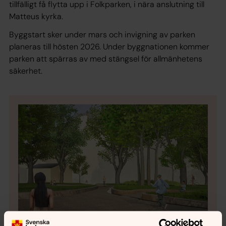
tillfälligt få flytta upp i Folkparken, i nära anslutning till
Matteus kyrka.
Byggstart sker under mars och invigning av parken
planeras till hösten 2026. Under byggnationen kommer
parken att spärras av med stängsel för allmänhetens
säkerhet.
Bild 1 av 4