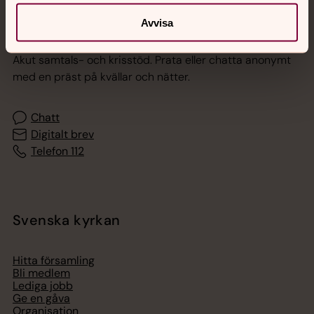
Avvisa
Jourhavande präst
Akut samtals- och krisstöd. Prata eller chatta anonymt
med en präst på kvällar och nätter.
Chatt
Digitalt brev
Telefon 112
Svenska kyrkan
Hitta församling
Bli medlem
Lediga jobb
Ge en gåva
Organisation