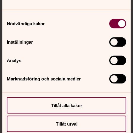
Tillbaka till toppen
Tillbaka till innehållet
Samtyckesval
Nödvändiga kakor
Kontakt
Inställningar
Kalender
Analys
Hitta snabbt
Marknadsföring och sociala medier
Sociala kanaler
Tillåt alla kakor
Tillåt urval