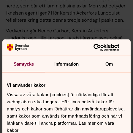
herde, som bär ett lamm på sina axlar. Men vad betyder
liknelsen egentligen? Hör Kerstin Ackerfors Lundquist
reflektera kring detta denna tredje söndag i påsktiden.
Medverkar gör Nenne Carlson, Kerstin Ackerfors
Lundquist och Hille Larsson. I gudstjänsten syns också
ikoner som vid inspelningstillfället var utställda i kyrkan.
Ikonerna är målade av ikonmålargruppen i Borgs
Klockargård.
Samtycke
Information
Om
Vi använder kakor
Synpunkter eller frågor på sidans
Vissa av våra kakor (cookies) är nödvändiga för att
innehåll?
webbplatsen ska fungera. Här finns också kakor för
norrkoping@svenskakyrkan.se
analys och kakor som förbättrar din användarupplevelse,
Dela
samt kakor som används för marknadsföring och när vi
länkar vidare till andra plattformar. Läs mer om våra
kakor.