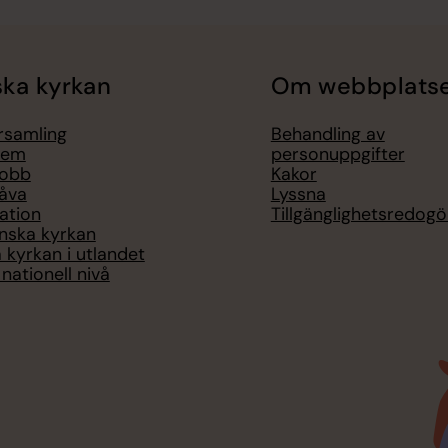
ka kyrkan
Om webbplats
örsamling
Behandling av
lem
personuppgifter
jobb
Kakor
åva
Lyssna
ation
Tillgänglighetsredogö
nska kyrkan
 kyrkan i utlandet
nationell nivå