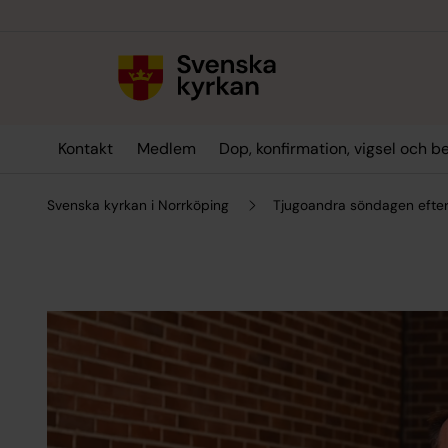
Till innehållet
Till undermeny
Kontakt
Medlem
Dop, konfirmation, vigsel och b
Svenska kyrkan i Norrköping
Tjugoandra söndagen efter 