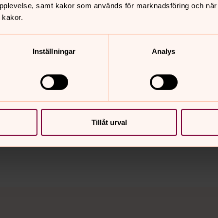
ik Weflö predika om detta, denna
pplevelse, samt kakor som används för marknadsföring och när vi
 kakor.
Johansson, kantor Kerstin Jannesson
Inställningar
Analys
nnehåll?
Tillåt urval