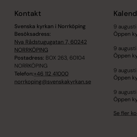
Kontakt
Kalend
Svenska kyrkan i Norrköping
9 augusti
Besöksadress:
Öppen ky
Nya Rådstugugatan 7, 60242
9 augusti
NORRKÖPING
Öppen ky
Postadress:
BOX 263, 60104
NORRKÖPING
9 augusti
Telefon:
+46 112 41000
Öppen ky
norrkoping@svenskakyrkan.se
9 augusti
Öppen kyr
Se fler 