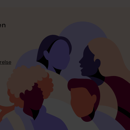
en
relse