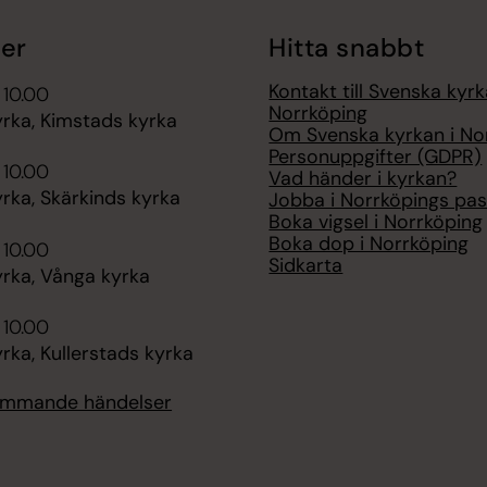
er
Hitta snabbt
Kontakt till Svenska kyrk
 10.00
Norrköping
rka, Kimstads kyrka
Om Svenska kyrkan i No
Personuppgifter (GDPR)
 10.00
Vad händer i kyrkan?
rka, Skärkinds kyrka
Jobba i Norrköpings pas
Boka vigsel i Norrköping
Boka dop i Norrköping
 10.00
Sidkarta
rka, Vånga kyrka
 10.00
ka, Kullerstads kyrka
kommande händelser