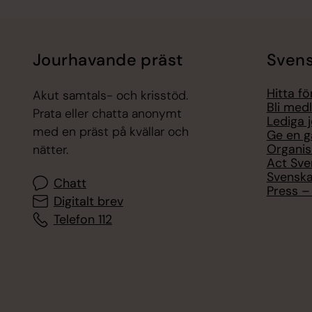
Jourhavande präst
Svens
Hitta f
Akut samtals- och krisstöd.
Bli med
Prata eller chatta anonymt
Lediga 
med en präst på kvällar och
Ge en g
Organis
nätter.
Act Sve
Svenska
Chatt
Press – 
Digitalt brev
Telefon 112