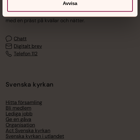
Avvisa
Akut samtals- och krisstöd. Prata eller chatta anonymt
med en präst på kvällar och nätter.
Chatt
Digitalt brev
Telefon 112
Svenska kyrkan
Hitta församling
Bli medlem
Lediga jobb
Ge en gåva
Organisation
Act Svenska kyrkan
Svenska kyrkan i utlandet