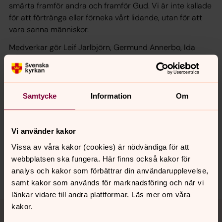
smärta framför andra och framför Gud. Vi är inte kallade
för att förtränga eller förneka vårt lidande, utan för att
vara sanna människor.
Medverkar gör Leif Jarlbjörn, Germund Annerbo, Ida
Boqvist, Peter Liljegren och Ragnhild Bertius.
Samtycke
Information
Om
Synpunkter eller frågor på sidans
Vi använder kakor
innehåll?
Vissa av våra kakor (cookies) är nödvändiga för att
norrkoping@svenskakyrkan.se
webbplatsen ska fungera. Här finns också kakor för
analys och kakor som förbättrar din användarupplevelse,
Dela
samt kakor som används för marknadsföring och när vi
länkar vidare till andra plattformar. Läs mer om våra
Tillbaka till toppen
Tillbaka till innehållet
kakor.