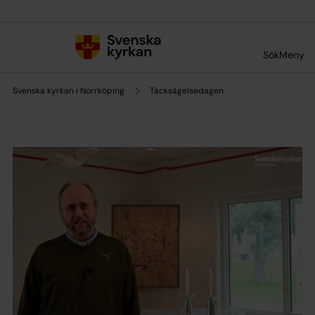
Till innehållet
Till undermeny
Sök
Meny
Svenska kyrkan i Norrköping
Tacksägelsedagen