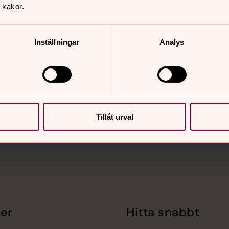
nte komma varje gång. Kontakta
 kakor.
ensus.se
Inställningar
Analys
nnehåll?
Tillåt urval
er
Hitta snabbt