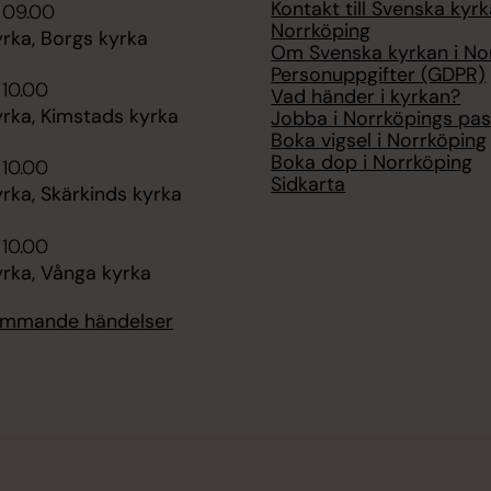
Kontakt till Svenska kyrk
 09.00
Norrköping
rka, Borgs kyrka
Om Svenska kyrkan i No
Personuppgifter (GDPR)
 10.00
Vad händer i kyrkan?
rka, Kimstads kyrka
Jobba i Norrköpings pas
Boka vigsel i Norrköping
Boka dop i Norrköping
 10.00
Sidkarta
rka, Skärkinds kyrka
 10.00
rka, Vånga kyrka
kommande händelser