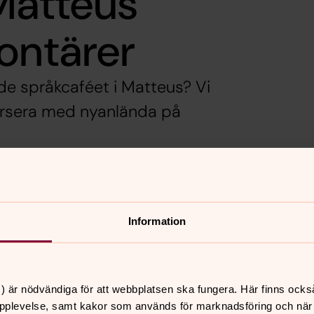
Matteus
ontärer
tade språkcaféet i Matteus? Vi
versera med nyanlända på
åkcafé startat i samarbete mellan
gång i veckan på onsdagar kl 15.00 och
Information
lla, oavsett ålder. En diakon från
 två gruppledare från Sensus kommer
) är nödvändiga för att webbplatsen ska fungera. Här finns ocks
pplevelse, samt kakor som används för marknadsföring och när vi