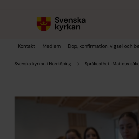
Till innehållet
Till undermeny
Kontakt
Medlem
Dop, konfirmation, vigsel och b
Svenska kyrkan i Norrköping
Språkcaféet i Matteus söke