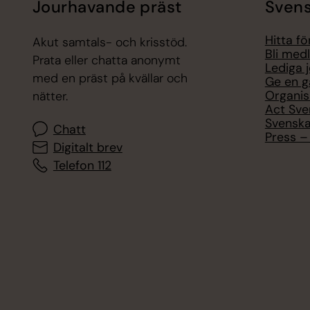
Jourhavande präst
Svens
Hitta f
Akut samtals- och krisstöd.
Bli med
Prata eller chatta anonymt
Lediga 
med en präst på kvällar och
Ge en g
Organis
nätter.
Act Sve
Svenska
Chatt
Press – 
Digitalt brev
Telefon 112