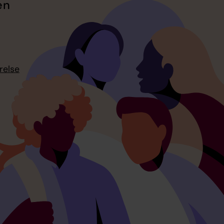
en
relse