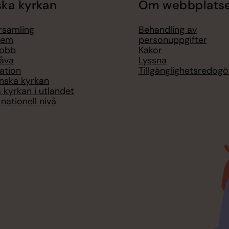
ka kyrkan
Om webbplats
örsamling
Behandling av
lem
personuppgifter
jobb
Kakor
åva
Lyssna
ation
Tillgänglighetsredogö
nska kyrkan
 kyrkan i utlandet
nationell nivå