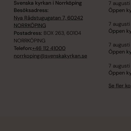
Svenska kyrkan i Norrköping
7 augusti
Besöksadress:
Öppen ky
Nya Rådstugugatan 7, 60242
7 augusti
NORRKÖPING
Öppen ky
Postadress:
BOX 263, 60104
NORRKÖPING
7 augusti
Telefon:
+46 112 41000
Öppen ky
norrkoping@svenskakyrkan.se
7 augusti
Öppen ky
Se fler 