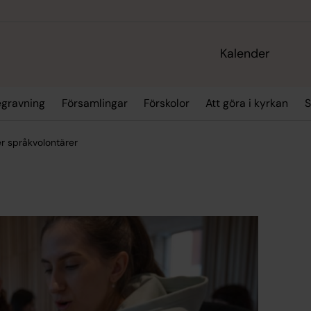
Kalender
egravning
Församlingar
Förskolor
Att göra i kyrkan
S
r språkvolontärer