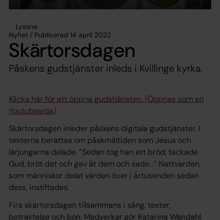
Lyssna
Nyhet / Publicerad 14 april 2022
Skärtorsdagen
Påskens gudstjänster inleds i Kvillinge kyrka.
Klicka här för att öppna gudstjänsten. (Öppnas som en
Youtubesida)
Skärtorsdagen inleder påskens digitala gudstjänster. I
texterna berättas om påskmåltiden som Jesus och
lärjungarna delade. ”Sedan tog han ett bröd, tackade
Gud, bröt det och gav åt dem och sade…” Nattvarden,
som människor delat värden över i årtusenden sedan
dess, instiftades.
Fira skärtorsdagen tillsammans i sång, texter,
betraktelse och bön. Medverkar gör Katarina Wändahl,