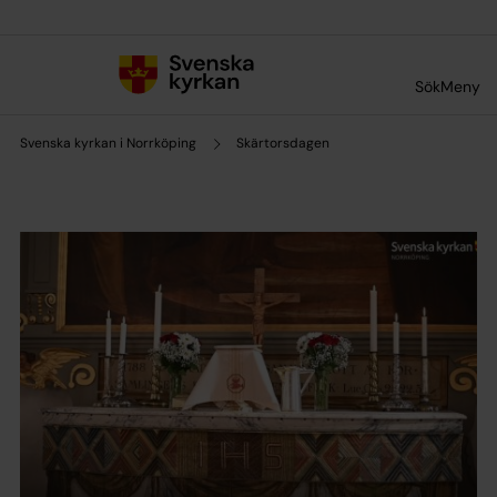
Till innehållet
Till undermeny
Sök
Meny
Svenska kyrkan i Norrköping
Skärtorsdagen