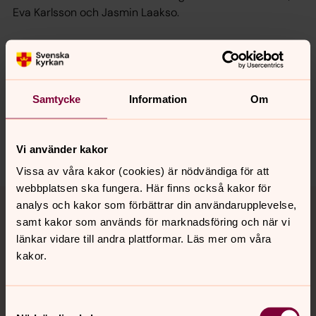
Eva Karlsson och Jasmin Laakso.
Synpunkter eller frågor på sidans
innehåll?
Samtycke
Information
Om
norrkoping@svenskakyrkan.se
Dela
Vi använder kakor
Vissa av våra kakor (cookies) är nödvändiga för att
webbplatsen ska fungera. Här finns också kakor för
Tillbaka till toppen
Tillbaka till innehållet
analys och kakor som förbättrar din användarupplevelse,
samt kakor som används för marknadsföring och när vi
länkar vidare till andra plattformar. Läs mer om våra
kakor.
Kontakt
Samtyckesval