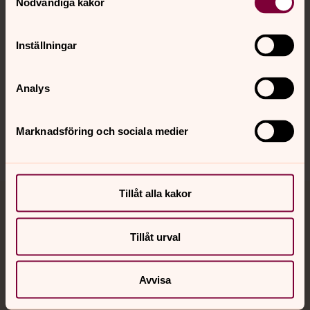
Kalender
Nödvändiga kakor
Inställningar
Hitta snabbt
Analys
Sociala kanaler
Marknadsföring och sociala medier
Tillåt alla kakor
Jourhavande präst
Tillåt urval
Akut samtals- och krisstöd. Prata eller chatta anonymt
med en präst på kvällar och nätter.
Avvisa
Chatt