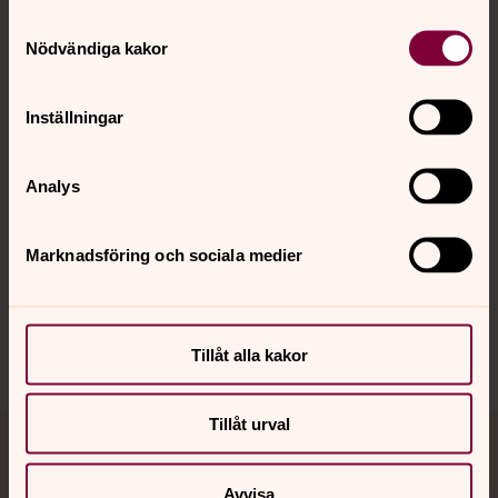
Samtyckesval
Kontakt
Nödvändiga kakor
Inställningar
Kalender
Analys
Hitta snabbt
Marknadsföring och sociala medier
Sociala kanaler
Tillåt alla kakor
Tillåt urval
Jourhavande präst
Avvisa