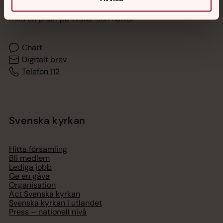
Akut samtals- och krisstöd. Prata eller chatta anonymt
med en präst på kvällar och nätter.
Chatt
Digitalt brev
Telefon 112
Svenska kyrkan
Hitta församling
Bli medlem
Lediga jobb
Ge en gåva
Organisation
Act Svenska kyrkan
Svenska kyrkan i utlandet
Press – nationell nivå