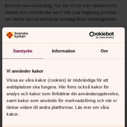
kontroll men oundviklig. Hur blir vi fria från rädslan inför
döden och vad händer sen? Hör Liza Hagberg predika
om detta denna sextonde söndag efter trefaldigheten.
Medverkar gör Liza Hagberg, Markus Svensson, Kerstin
Jannesson och Eva Elvin.
Samtycke
Information
Om
Synpunkter eller frågor på sidans
innehåll?
Vi använder kakor
Vissa av våra kakor (cookies) är nödvändiga för att
norrkoping@svenskakyrkan.se
webbplatsen ska fungera. Här finns också kakor för
Dela
analys och kakor som förbättrar din användarupplevelse,
samt kakor som används för marknadsföring och när vi
länkar vidare till andra plattformar. Läs mer om våra
Tillbaka till toppen
Tillbaka till innehållet
kakor.