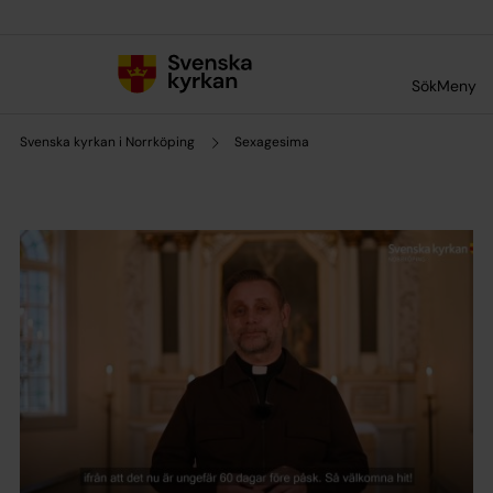
Till innehållet
Till undermeny
Sök
Meny
Svenska kyrkan i Norrköping
Sexagesima