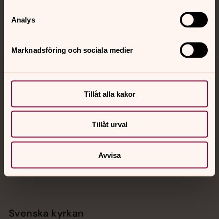
Sociala kanaler
Analys
Marknadsföring och sociala medier
Jourhavande präst
Tillåt alla kakor
Akut samtals- och krisstöd. Prata eller chatta anonymt
med en präst på kvällar och nätter.
Tillåt urval
Chatt
Digitalt brev
Avvisa
Telefon 112
Svenska kyrkan