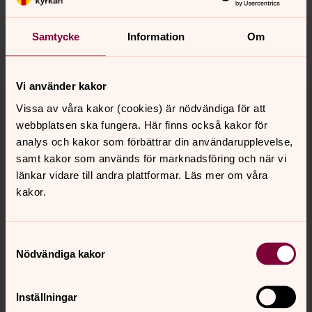
norrkoping@svenskakyrkan.se
Samtycke
Information
Om
Dela
Vi använder kakor
Tillbaka till toppen
Tillbaka till innehållet
Vissa av våra kakor (cookies) är nödvändiga för att
webbplatsen ska fungera. Här finns också kakor för
analys och kakor som förbättrar din användarupplevelse,
Kontakt
samt kakor som används för marknadsföring och när vi
länkar vidare till andra plattformar. Läs mer om våra
kakor.
Kalender
Samtyckesval
Nödvändiga kakor
Hitta snabbt
Inställningar