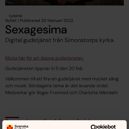
Lyssna
Nyhet / Publicerad 20 februari 2022
Sexagesima
Digital gudstjänst från Simonstorps kyrka.
Klicka här för att öppna gudstjänsten.
Gudstjänsten öppnar kl 11 den 20 feb.
Välkommen till att fira en gudstjänst med mycket sång
och musik. Söndagens tema är det levande ordet.
Medverkar gör Roger Fremred och Charlotta Wändahl.
Synpunkter eller frågor på sidans
innehåll?