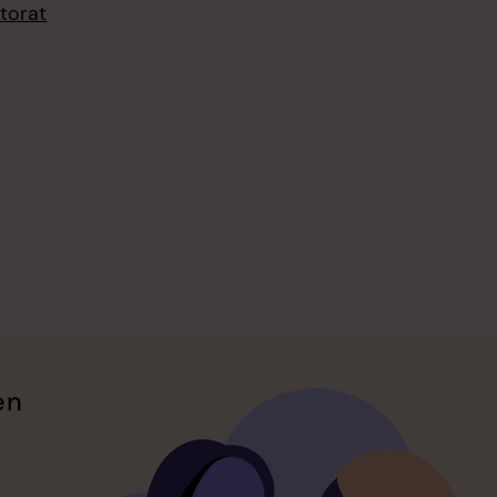
torat
en