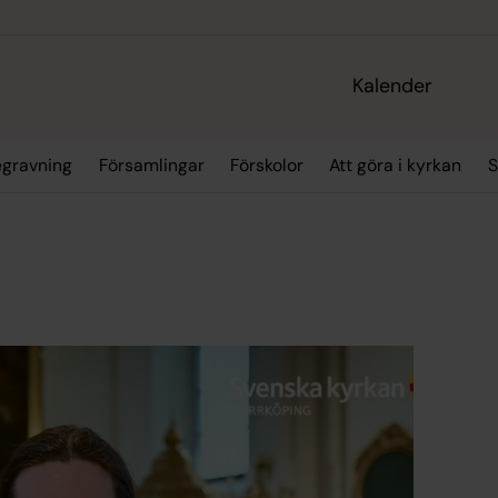
Kalender
egravning
Församlingar
Förskolor
Att göra i kyrkan
S