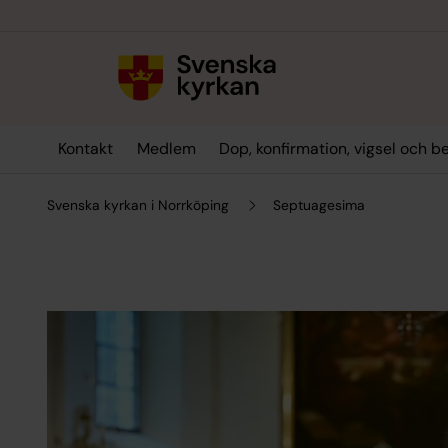
Till innehållet
Till undermeny
Kontakt
Medlem
Dop, konfirmation, vigsel och b
Svenska kyrkan i Norrköping
Septuagesima