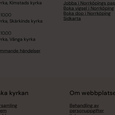
rka, Kimstads kyrka
Jobba i Norrköpings pas
Boka vigsel i Norrköping
Boka dop i Norrköping
 10.00
Sidkarta
rka, Skärkinds kyrka
 10.00
rka, Vånga kyrka
kommande händelser
ka kyrkan
Om webbplats
örsamling
Behandling av
lem
personuppgifter