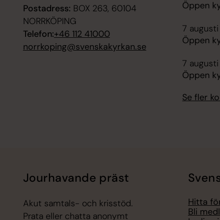
Öppen ky
Postadress:
BOX 263, 60104
NORRKÖPING
7 augusti
Telefon:
+46 112 41000
Öppen ky
norrkoping@svenskakyrkan.se
7 augusti
Öppen ky
Se fler 
Jourhavande präst
Svens
Hitta f
Akut samtals- och krisstöd.
Bli med
Prata eller chatta anonymt