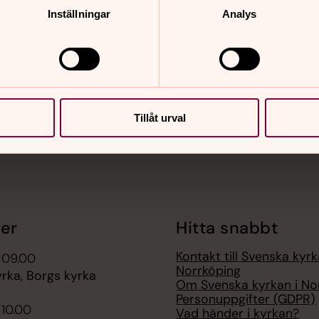
Inställningar
Analys
nnehåll?
Tillåt urval
er
Hitta snabbt
Kontakt till Svenska kyrk
 09.00
Norrköping
rka, Borgs kyrka
Om Svenska kyrkan i No
Personuppgifter (GDPR)
 10.00
Vad händer i kyrkan?