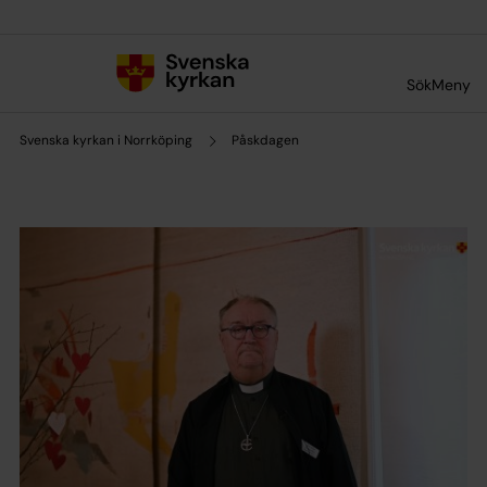
Till innehållet
Till undermeny
Sök
Meny
Svenska kyrkan i Norrköping
Påskdagen