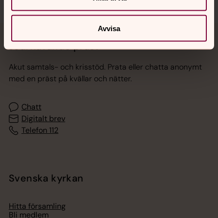
Avvisa
Jourhavande präst
Akut samtals- och krisstöd. Prata eller chatta anonymt
med en präst på kvällar och nätter.
Chatt
Digitalt brev
Telefon 112
Svenska kyrkan
Hitta församling
Bli medlem