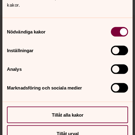
kakor.
Tillbaka till toppen
Tillbaka till innehållet
Samtyckesval
Nödvändiga kakor
Kontakt
Inställningar
Analys
Kalender
Marknadsföring och sociala medier
Hitta snabbt
Sociala kanaler
Tillåt alla kakor
Tillåt urval