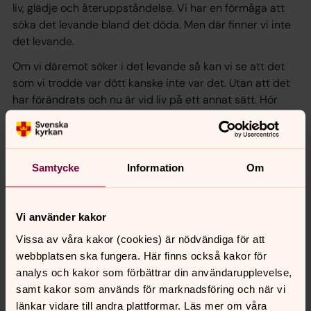
liv, glädje och återuppståndelse. Vi har en förmåga att
söka det levande bland det döda. Men där finner vi inte
det levande.
Om vi däremot söker i det levande så kan vi se att det
som vi trodde var dött kanske inte var det. Utan att det
har förändrats och nu är vid liv på ett annat sätt. Hör
sjukhusdiakon Per-Olof Engström reflektera kring detta
denna påskdag.
Medverkar gör sjukhusdiakonerna Per-Olof Engström
Samtycke
Information
Om
och Leena-Kaisa Wassberg, och kantor Hille Larsson.
Vi använder kakor
Vissa av våra kakor (cookies) är nödvändiga för att
Synpunkter eller frågor på sidans
webbplatsen ska fungera. Här finns också kakor för
innehåll?
analys och kakor som förbättrar din användarupplevelse,
norrkoping@svenskakyrkan.se
samt kakor som används för marknadsföring och när vi
länkar vidare till andra plattformar. Läs mer om våra
Dela