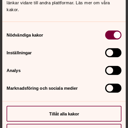
länkar vidare till andra plattformar. Läs mer om våra
kakor.
Tillbaka till toppen
Tillbaka till innehållet
Samtyckesval
Nödvändiga kakor
Kontakt
Inställningar
Kalender
Analys
Marknadsföring och sociala medier
Hitta snabbt
Sociala kanaler
Tillåt alla kakor