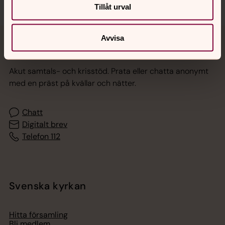
Tillåt urval
Avvisa
Jourhavande präst
Akut samtals- och krisstöd. Prata eller chatta anonymt
med en präst på kvällar och nätter.
Chatt
Digitalt brev
Telefon 112
Svenska kyrkan
Hitta församling
Bli medlem