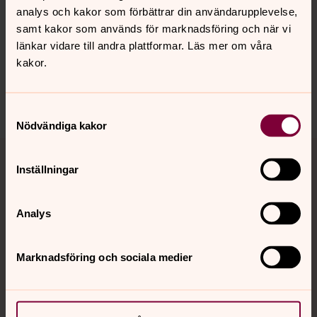
analys och kakor som förbättrar din användarupplevelse,
samt kakor som används för marknadsföring och när vi
Synpunkter eller frågor på sidans
länkar vidare till andra plattformar. Läs mer om våra
innehåll?
kakor.
norrkoping@svenskakyrkan.se
Dela
Samtyckesval
Nödvändiga kakor
Tillbaka till toppen
Tillbaka till innehållet
Inställningar
Kontakt
Analys
Marknadsföring och sociala medier
Kalender