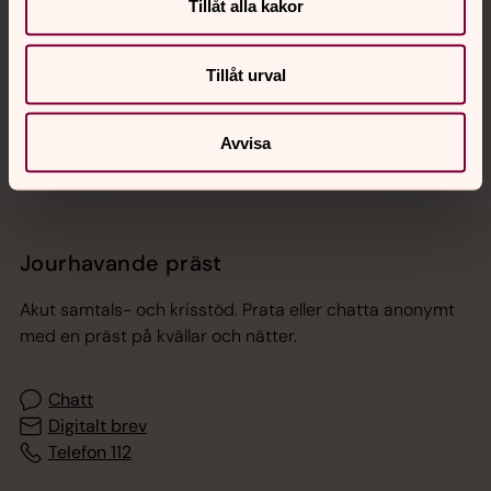
Hitta snabbt
Tillåt alla kakor
Tillåt urval
Sociala kanaler
Avvisa
Jourhavande präst
Akut samtals- och krisstöd. Prata eller chatta anonymt
med en präst på kvällar och nätter.
Chatt
Digitalt brev
Telefon 112