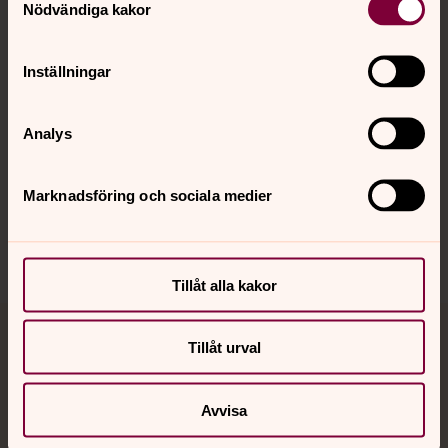
Nödvändiga kakor
Kalender
Inställningar
Hitta snabbt
Analys
Sociala kanaler
Marknadsföring och sociala medier
Tillåt alla kakor
Jourhavande präst
Tillåt urval
Akut samtals- och krisstöd. Prata eller chatta anonymt
Avvisa
med en präst på kvällar och nätter.