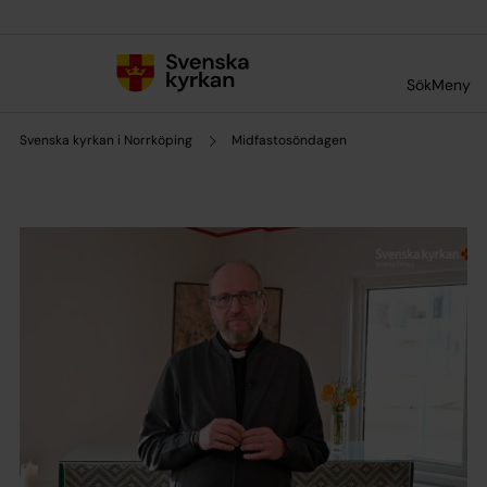
Till innehållet
Till undermeny
Sök
Meny
Svenska kyrkan i Norrköping
Midfastosöndagen