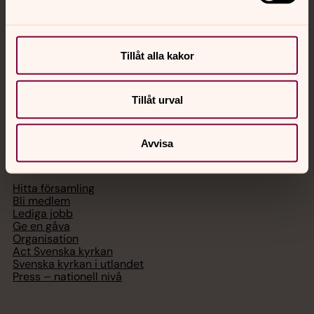
med en präst på kvällar och nätter.
Chatt
Tillåt alla kakor
Digitalt brev
Telefon 112
Tillåt urval
Avvisa
Svenska kyrkan
Hitta församling
Bli medlem
Lediga jobb
Ge en gåva
Organisation
Act Svenska kyrkan
Svenska kyrkan i utlandet
Press – nationell nivå