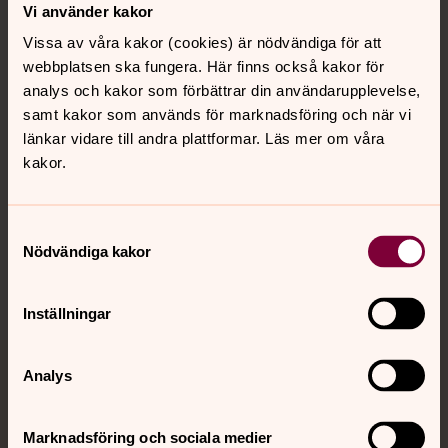
Kontakt
Vi använder kakor
Vissa av våra kakor (cookies) är nödvändiga för att
webbplatsen ska fungera. Här finns också kakor för
Kalender
analys och kakor som förbättrar din användarupplevelse,
samt kakor som används för marknadsföring och när vi
länkar vidare till andra plattformar. Läs mer om våra
Hitta snabbt
kakor.
Sociala kanaler
Samtyckesval
Nödvändiga kakor
Inställningar
Analys
Jourhavande präst
Akut samtals- och krisstöd. Prata eller chatta anonymt
Marknadsföring och sociala medier