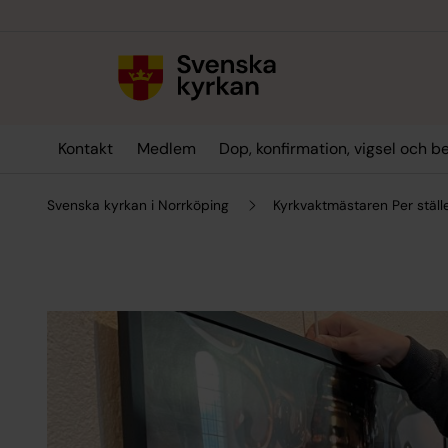
Till innehållet
Till undermeny
Kontakt
Medlem
Dop, konfirmation, vigsel och b
Svenska kyrkan i Norrköping
Kyrkvaktmästaren Per ställe