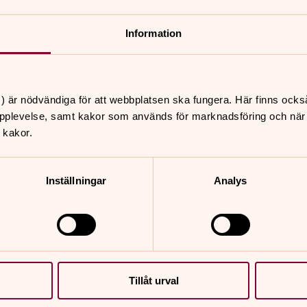
ch att producera foton i större format
Information
n ännu mer från hjärtat.
de huvudbilder som skulle förstoras upp
het. Annars är fotona tagna där och då i
) är nödvändiga för att webbplatsen ska fungera. Här finns ocks
ag ser och det jag tycker är intressant.
pplevelse, samt kakor som används för marknadsföring och när vi
rke till.
 kakor.
tällningar då och då. Nu har han alltså
 hur det känns att hänga upp sin egna
Inställningar
Analys
 jag fick frågan att göra det här! Kyrkan
ka kyrkorummets många detaljer.
Tillåt urval