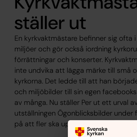
Kyrkvaktmästa
ställer ut
En kyrkvaktmästare befinner sig ofta i
miljöer och gör också iordning kyrkor
förrättningar och konserter. Kyrkvakt
inte undvika att lägga märke till små 
kyrkorna. Det ledde till att han börja
och miljöbilder till sin egen faceboo
av många. Nu ställer Per ut ett urval av 
utställningen Ögonblicksbilder under
på att fler ska upptäcka kyrkorummet 