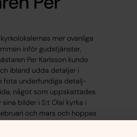
ren Per
 kyrkolokalernas mer ovanliga
ummen inför gudstjänster,
mästaren Per Karlsson kunde
och ibland udda detaljer i
de fota underfundiga detalj-
ksida, något som uppskattades
sina bilder i S:t Olai kyrka i
 februari och mars och hoppas
på ett nytt sätt.