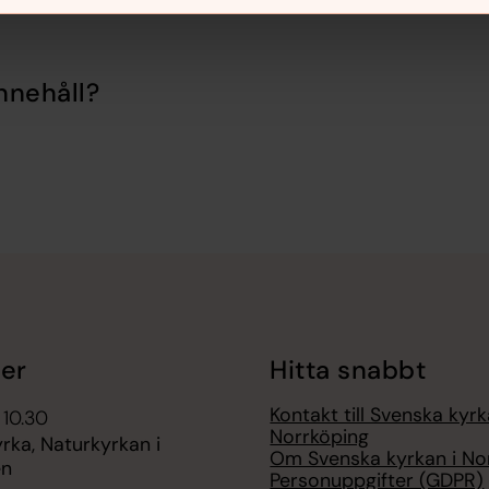
nnehåll?
er
Hitta snabbt
Kontakt till Svenska kyrk
 10.30
Norrköping
rka, Naturkyrkan i
Om Svenska kyrkan i No
en
Personuppgifter (GDPR)