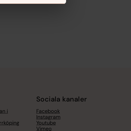
Sociala kanaler
an i
Facebook
Instagram
rrköping
Youtube
Vimeo