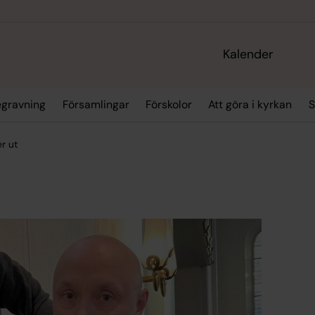
Kalender
egravning
Församlingar
Förskolor
Att göra i kyrkan
S
r ut