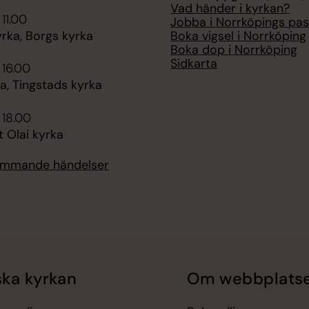
Vad händer i kyrkan?
 11.00
Jobba i Norrköpings pas
Boka vigsel i Norrköping
rka, Borgs kyrka
Boka dop i Norrköping
Sidkarta
 16.00
, Tingstads kyrka
 18.00
t Olai kyrka
kommande händelser
ka kyrkan
Om webbplats