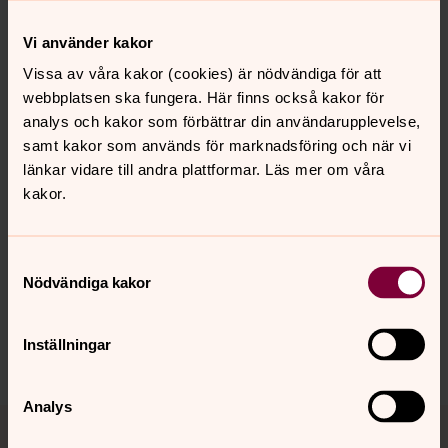
Vi använder kakor
Bild 
Vissa av våra kakor (cookies) är nödvändiga för att
webbplatsen ska fungera. Här finns också kakor för
analys och kakor som förbättrar din användarupplevelse,
Öppna bildspel
samt kakor som används för marknadsföring och när vi
länkar vidare till andra plattformar. Läs mer om våra
kakor.
Synpunkter eller frågor på sidans
Samtyckesval
innehåll?
Nödvändiga kakor
norrkoping@svenskakyrkan.se
Inställningar
Dela
Analys
Tillbaka till toppen
Tillbaka till innehållet