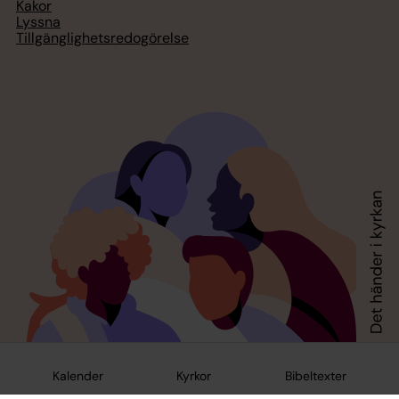
Kakor
Lyssna
Tillgänglighetsredogörelse
Kalender
Kyrkor
Bibeltexter