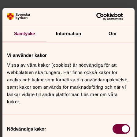
Synpunkter eller frågor på sidans
innehåll?
Samtycke
Information
Om
norrkoping@svenskakyrkan.se
Dela
Vi använder kakor
Vissa av våra kakor (cookies) är nödvändiga för att
webbplatsen ska fungera. Här finns också kakor för
Tillbaka till toppen
Tillbaka till innehållet
analys och kakor som förbättrar din användarupplevelse,
samt kakor som används för marknadsföring och när vi
länkar vidare till andra plattformar. Läs mer om våra
kakor.
Kontakt
Samtyckesval
Kalender
Nödvändiga kakor