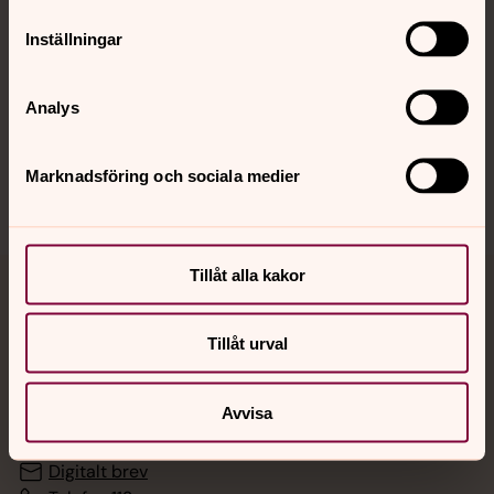
Inställningar
Hitta snabbt
Analys
Sociala kanaler
Marknadsföring och sociala medier
Tillåt alla kakor
Jourhavande präst
Tillåt urval
Akut samtals- och krisstöd. Prata eller chatta anonymt
med en präst på kvällar och nätter.
Avvisa
Chatt
Digitalt brev