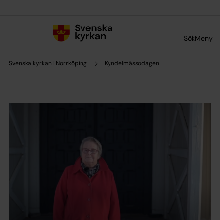
Till innehållet
Till undermeny
Sök
Meny
Svenska kyrkan i Norrköping
Kyndelmässodagen