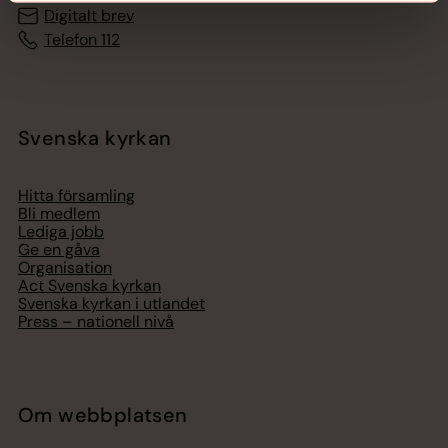
Digitalt brev
Telefon 112
Svenska kyrkan
Hitta församling
Bli medlem
Lediga jobb
Ge en gåva
Organisation
Act Svenska kyrkan
Svenska kyrkan i utlandet
Press – nationell nivå
Om webbplatsen