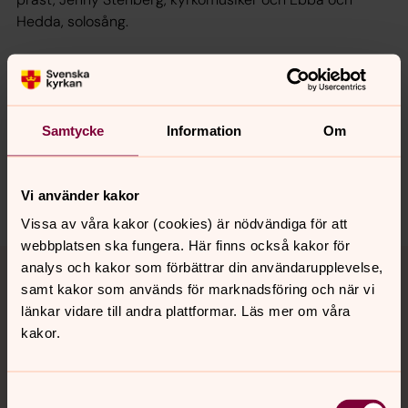
Hedda, solosång.
Synpunkter eller frågor på sidans
Samtycke
Information
Om
innehåll?
norrkoping@svenskakyrkan.se
Dela
Vi använder kakor
Vissa av våra kakor (cookies) är nödvändiga för att
webbplatsen ska fungera. Här finns också kakor för
Tillbaka till toppen
Tillbaka till innehållet
analys och kakor som förbättrar din användarupplevelse,
samt kakor som används för marknadsföring och när vi
länkar vidare till andra plattformar. Läs mer om våra
kakor.
Kontakt
Samtyckesval