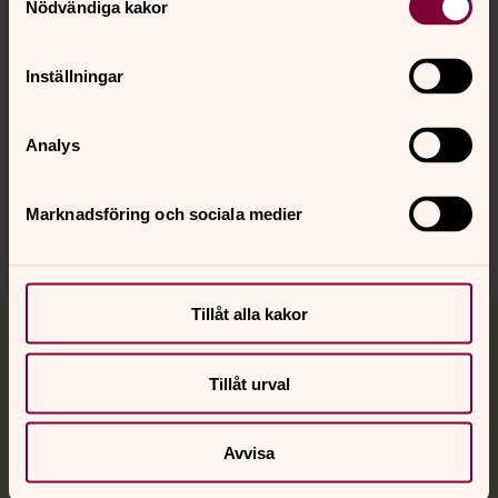
Kalender
Nödvändiga kakor
Inställningar
Hitta snabbt
Analys
Sociala kanaler
Marknadsföring och sociala medier
Tillåt alla kakor
Jourhavande präst
Tillåt urval
Akut samtals- och krisstöd. Prata eller chatta anonymt
med en präst på kvällar och nätter.
Avvisa
Chatt