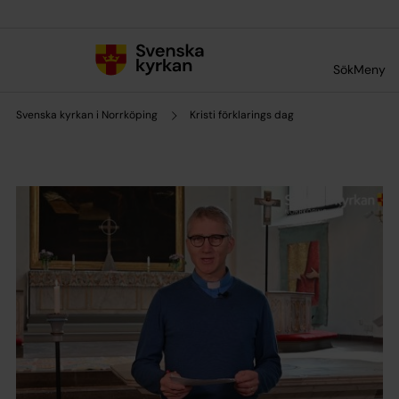
Till innehållet
Till undermeny
Sök
Meny
Svenska kyrkan i Norrköping
Kristi förklarings dag