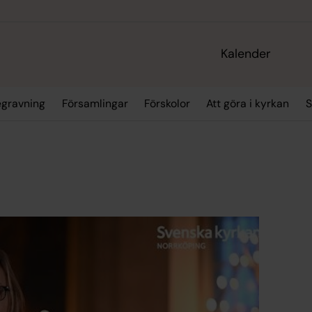
Kalender
egravning
Församlingar
Förskolor
Att göra i kyrkan
S