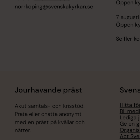
Öppen ky
norrkoping@svenskakyrkan.se
7 augusti
Öppen ky
Se fler 
Jourhavande präst
Svens
Hitta f
Akut samtals- och krisstöd.
Bli med
Prata eller chatta anonymt
Lediga 
med en präst på kvällar och
Ge en g
Organis
nätter.
Act Sve