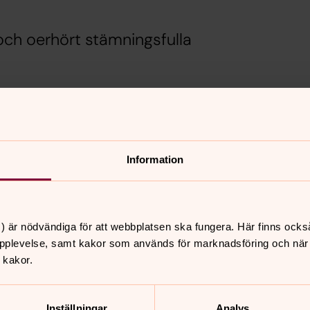
 och oerhört stämningsfulla
xtern länk på Youtube)
astiska stund där Gud väljer att
Information
n välja att dela den värld vi lever i
Även idag. Vi lyssnar förstås till delar
k med Annika Widerstedt på piano och
) är nödvändiga för att webbplatsen ska fungera. Här finns ocks
pplevelse, samt kakor som används för marknadsföring och när vi
 kakor.
nnehåll?
Inställningar
Analys