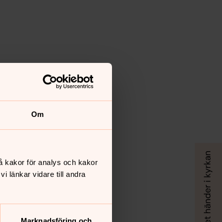
Om
å kakor för analys och kakor
 länkar vidare till andra
Marknadsföring och