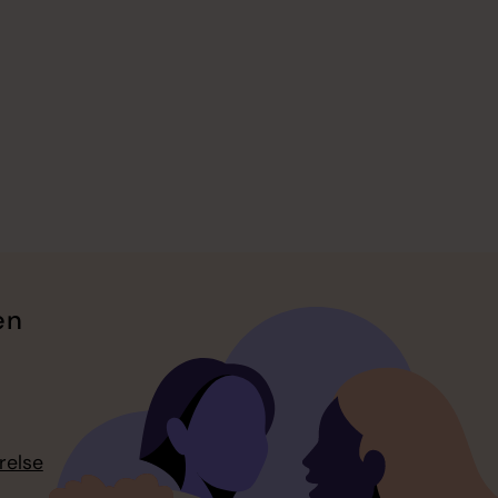
en
relse