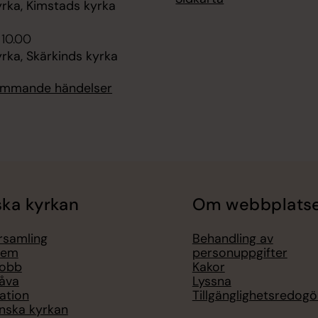
rka, Kimstads kyrka
 10.00
rka, Skärkinds kyrka
kommande händelser
ka kyrkan
Om webbplats
örsamling
Behandling av
lem
personuppgifter
jobb
Kakor
åva
Lyssna
ation
Tillgänglighetsredogö
nska kyrkan