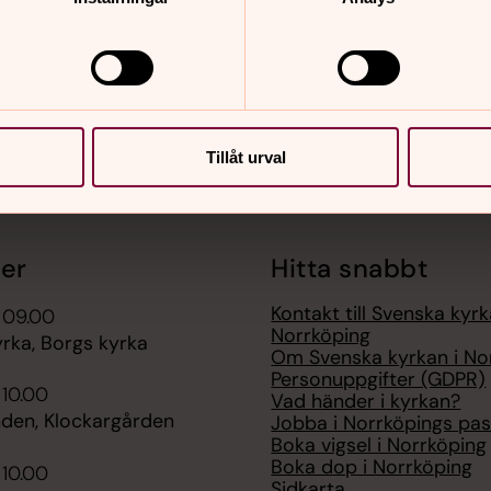
Tillåt urval
er
Hitta snabbt
Kontakt till Svenska kyrk
 09.00
Norrköping
rka, Borgs kyrka
Om Svenska kyrkan i No
Personuppgifter (GDPR)
 10.00
Vad händer i kyrkan?
nden, Klockargården
Jobba i Norrköpings pas
Boka vigsel i Norrköping
Boka dop i Norrköping
 10.00
Sidkarta