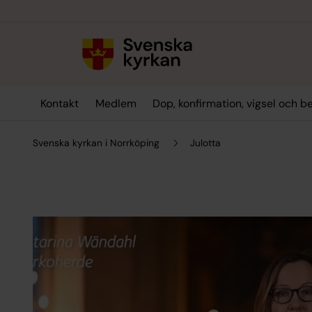
Till innehållet
Till undermeny
Kontakt
Medlem
Dop, konfirmation, vigsel och b
Svenska kyrkan i Norrköping
Julotta