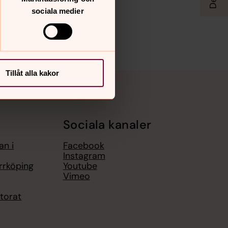
sociala medier
Tillåt alla kakor
Sociala kanaler
an i
Facebook
Instagram
rrköping
Youtube
Vimeo
torat