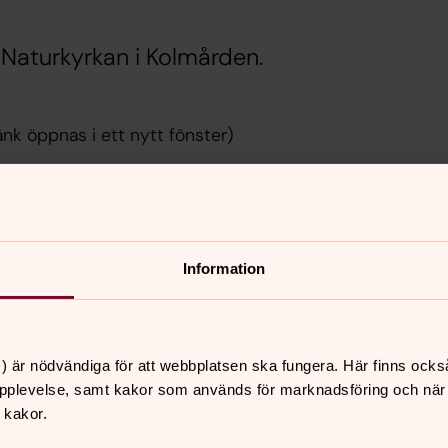
n Naturkyrkan i Kolmården.
nk öppnas i ett nytt fönster)
lket". Välkommen till julotta i
en inne i kyrkan är det varmt och
enna lågans ljus och värme som lyser upp
er sitt nyfödda barn för tusentals år
Information
rde Thomas Wärfman tillsammans med
sa kärlek. Sjung med i julens psalmer
) är nödvändiga för att webbplatsen ska fungera. Här finns ocks
strand tillsammans med kantor Annika
pplevelse, samt kakor som används för marknadsföring och när vi
l.
 kakor.