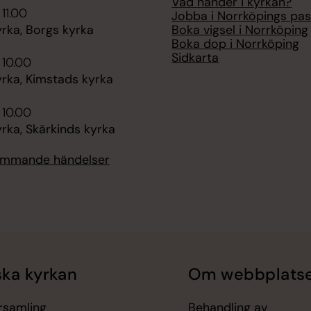
Vad händer i kyrkan?
 11.00
Jobba i Norrköpings pas
Boka vigsel i Norrköping
rka, Borgs kyrka
Boka dop i Norrköping
Sidkarta
 10.00
rka, Kimstads kyrka
 10.00
rka, Skärkinds kyrka
kommande händelser
ka kyrkan
Om webbplats
örsamling
Behandling av