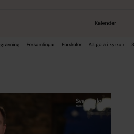
Kalender
egravning
Församlingar
Förskolor
Att göra i kyrkan
S