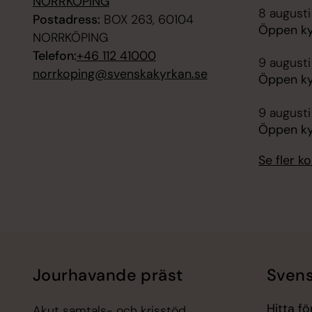
NORRKÖPING
8 augusti
Postadress:
BOX 263, 60104
Öppen ky
NORRKÖPING
Telefon:
+46 112 41000
9 augusti
norrkoping@svenskakyrkan.se
Öppen ky
9 augusti
Öppen ky
Se fler 
Jourhavande präst
Svens
Hitta f
Akut samtals- och krisstöd.