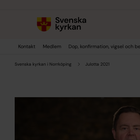
Till innehållet
Till undermeny
Kontakt
Medlem
Dop, konfirmation, vigsel och b
Svenska kyrkan i Norrköping
Julotta 2021