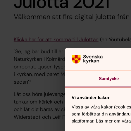
Julotta 2021
Välkommen att fira digital julotta frå
Klicka här för att komma till Julottan
(en Youtubelä
"Se, jag bär bud till er om en stor glädje för hela fo
Naturkyrkan i Kolmården. Nattens mörker råder, m
ombonat. Ljusen lyser överallt. Kanske delar vi d
i kyrkan, med paret Maria och Josef som vakade öv
Samtycke
sedan?
Låt oss höra julevangeliet berättas av kyrkohe
Vi använder kakor
tankar om kärlek och hopp kring barnets villkorslö
Vissa av våra kakor (cookies
och låt dig bäras av skönsång av solist Malin Ek
som förbättrar din användaru
Widerstedt och Leif Fredriksson på kornett. God ju
plattformar. Läs mer om våra