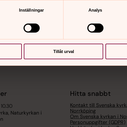
Inställningar
Analys
nnehåll?
Tillåt urval
er
Hitta snabbt
Kontakt till Svenska kyrk
 10.30
Norrköping
rka, Naturkyrkan i
Om Svenska kyrkan i No
en
Personuppgifter (GDPR)