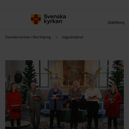
Till innehållet
Till undermeny
Sök
Meny
Svenska kyrkan i Norrköping
Julgudstjänst