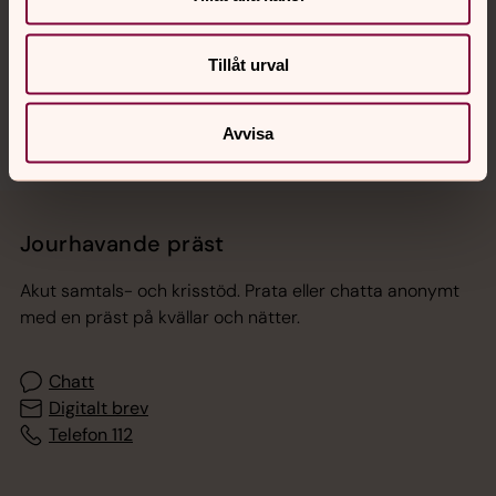
Sociala kanaler
Tillåt urval
Avvisa
Jourhavande präst
Akut samtals- och krisstöd. Prata eller chatta anonymt
med en präst på kvällar och nätter.
Chatt
Digitalt brev
Telefon 112