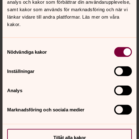
analys och kakor som förbättrar din användarupplevelse,
Synpunkter eller frågor på sidans
samt kakor som används för marknadsföring och när vi
innehåll?
länkar vidare till andra plattformar. Läs mer om våra
kakor.
norrkoping@svenskakyrkan.se
Dela
Samtyckesval
Nödvändiga kakor
Tillbaka till toppen
Tillbaka till innehållet
Inställningar
Kontakt
Analys
Marknadsföring och sociala medier
Kalender
Hitta snabbt
Tillåt alla kakor