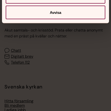
Avvisa
Jourhavande präst
Akut samtals- och krisstöd. Prata eller chatta anonymt
med en präst på kvällar och nätter.
Chatt
Digitalt brev
Telefon 112
Svenska kyrkan
Hitta församling
Bli medlem
Lediga jobb