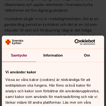
tillsammans och upplev skönheten i Kvarsebo kyrka.
Välkommen att fira digital gudstjänst.
I kyrkoåret så går vi nu in i trefaldighetstiden. Det är en
ganska lång period av kyrkoåret och det är en tid som
inbjuder till växt och fördjupning. Idag är det heliga
trefaldighets dag och temat är Gud – Fader, Son och
Ande.
Medverkar gör Eva Strannelid, Fredrik Svahn, Annika
Samtycke
Information
Om
Widerstedt och Kajsa Holmberg.
Vi använder kakor
Synpunkter eller frågor på sidans
Vissa av våra kakor (cookies) är nödvändiga för att
innehåll?
webbplatsen ska fungera. Här finns också kakor för
analys och kakor som förbättrar din användarupplevelse,
norrkoping@svenskakyrkan.se
samt kakor som används för marknadsföring och när vi
Dela
länkar vidare till andra plattformar. Läs mer om våra