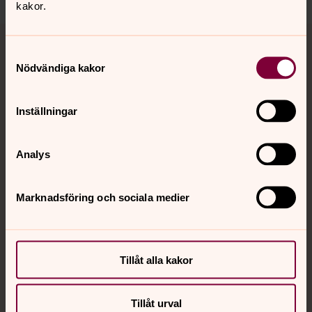
kakor.
Tillbaka till toppen
Tillbaka till innehållet
Samtyckesval
Nödvändiga kakor
Kontakt
Inställningar
Kalender
Analys
Marknadsföring och sociala medier
Hitta snabbt
Sociala kanaler
Tillåt alla kakor
Tillåt urval