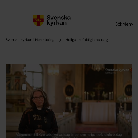
Till innehållet
Till undermeny
Sök
Meny
Svenska kyrkan i Norrköping
Heliga trefaldighets dag