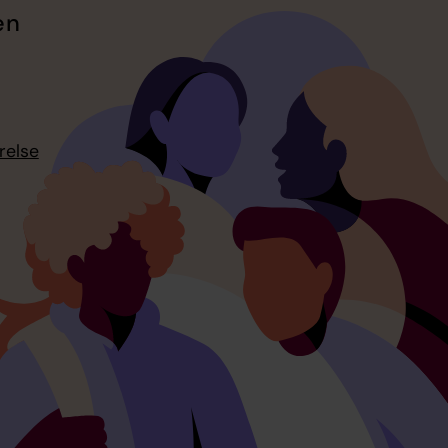
en
relse