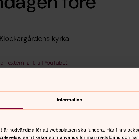
ndagen före
n Klockargårdens kyrka
en extern länk till YouTube).
aj.
e och överger dig inte. Var inte rädd,
Information
ter ett år där saker inte alls har varit
a våga tro, att vi ska fortsätta våga
? Hör präst Jenny Folkö Witt reflektera
) är nödvändiga för att webbplatsen ska fungera. Här finns ocks
pplevelse, samt kakor som används för marknadsföring och när vi