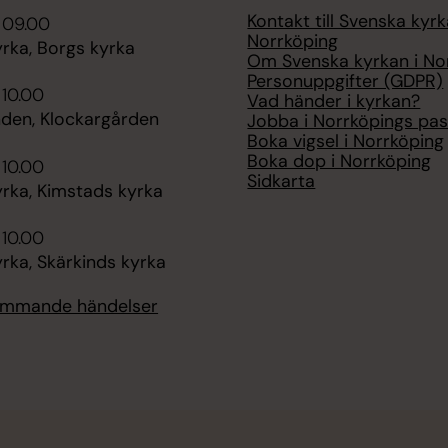
Kontakt till Svenska kyrk
 09.00
Norrköping
rka, Borgs kyrka
Om Svenska kyrkan i No
Personuppgifter (GDPR)
 10.00
Vad händer i kyrkan?
nden, Klockargården
Jobba i Norrköpings pas
Boka vigsel i Norrköping
Boka dop i Norrköping
 10.00
Sidkarta
rka, Kimstads kyrka
 10.00
rka, Skärkinds kyrka
kommande händelser