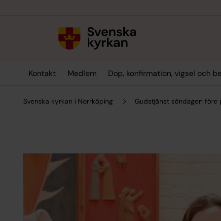
Till innehållet
Till undermeny
Kontakt
Medlem
Dop, konfirmation, vigsel och b
Svenska kyrkan i Norrköping
Gudstjänst söndagen före 