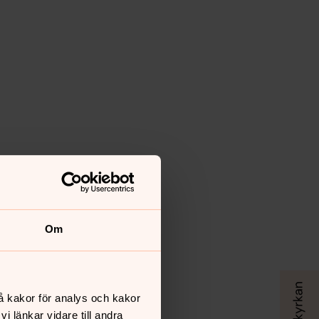
Om
å kakor för analys och kakor
 länkar vidare till andra