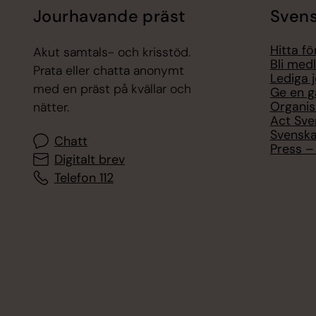
Jourhavande präst
Svens
Hitta f
Akut samtals- och krisstöd.
Bli med
Prata eller chatta anonymt
Lediga 
med en präst på kvällar och
Ge en g
Organis
nätter.
Act Sve
Svenska
Chatt
Press – 
Digitalt brev
Telefon 112