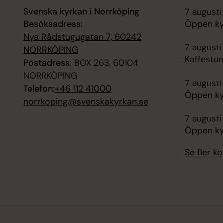
Svenska kyrkan i Norrköping
7 augusti
Besöksadress:
Öppen ky
Nya Rådstugugatan 7, 60242
7 augusti
NORRKÖPING
Kaffestu
Postadress:
BOX 263, 60104
NORRKÖPING
7 augusti
Telefon:
+46 112 41000
Öppen ky
norrkoping@svenskakyrkan.se
7 augusti
Öppen ky
Se fler 