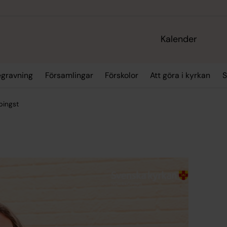
Kalender
egravning
Församlingar
Förskolor
Att göra i kyrkan
S
pingst