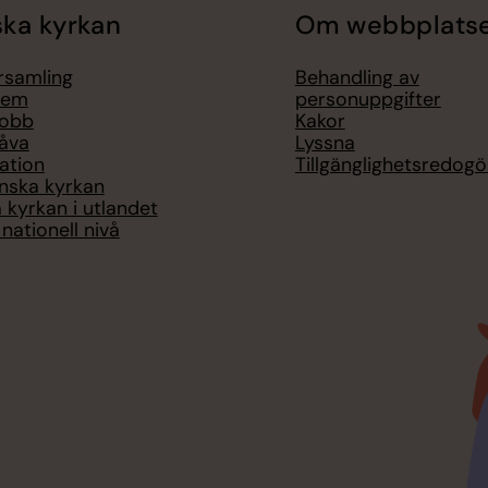
ka kyrkan
Om webbplats
örsamling
Behandling av
lem
personuppgifter
jobb
Kakor
åva
Lyssna
ation
Tillgänglighetsredogö
nska kyrkan
 kyrkan i utlandet
nationell nivå