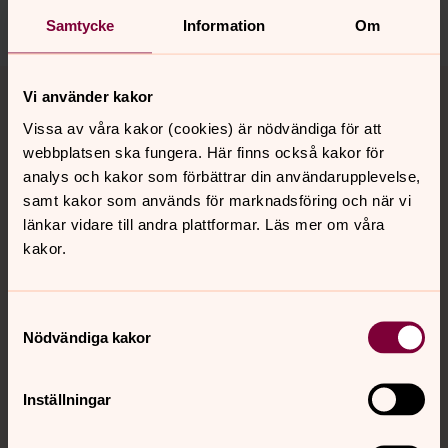
Dela
Samtycke
Information
Om
Tillbaka till toppen
Tillbaka till innehållet
Vi använder kakor
Vissa av våra kakor (cookies) är nödvändiga för att
webbplatsen ska fungera. Här finns också kakor för
Kontakt
analys och kakor som förbättrar din användarupplevelse,
samt kakor som används för marknadsföring och när vi
länkar vidare till andra plattformar. Läs mer om våra
Kalender
kakor.
Samtyckesval
Hitta snabbt
Nödvändiga kakor
Sociala kanaler
Inställningar