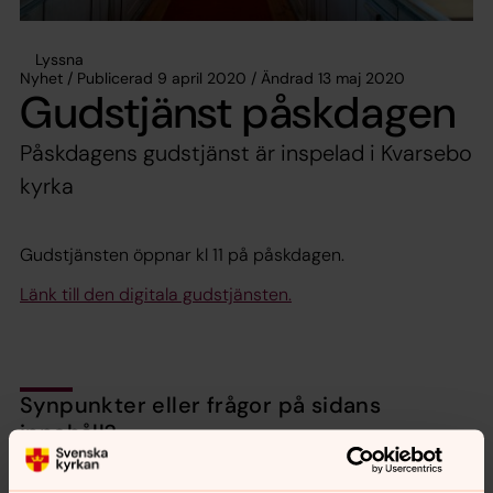
Lyssna
Nyhet / Publicerad 9 april 2020 / Ändrad 13 maj 2020
Gudstjänst påskdagen
Påskdagens gudstjänst är inspelad i Kvarsebo
kyrka
Gudstjänsten öppnar kl 11 på påskdagen.
Länk till den digitala gudstjänsten.
Synpunkter eller frågor på sidans
innehåll?
norrkoping@svenskakyrkan.se