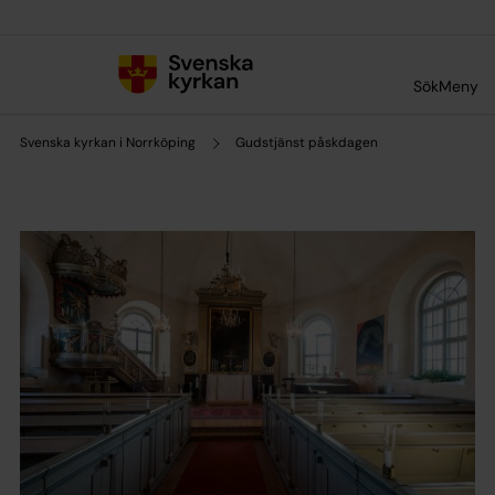
Till innehållet
Till undermeny
Sök
Meny
Svenska kyrkan i Norrköping
Gudstjänst påskdagen