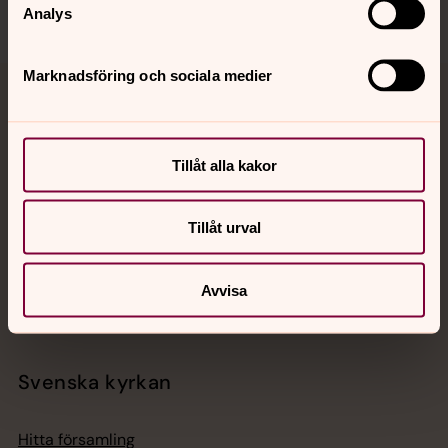
Analys
Marknadsföring och sociala medier
Jourhavande präst
Akut samtals- och krisstöd. Prata eller chatta anonymt
Tillåt alla kakor
med en präst på kvällar och nätter.
Tillåt urval
Chatt
Digitalt brev
Telefon 112
Avvisa
Svenska kyrkan
Hitta församling