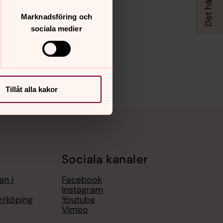
Marknadsföring och
sociala medier
Tillåt alla kakor
Sociala kanaler
an i
Facebook
Instagram
rrköping
Youtube
Vimeo