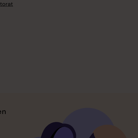
torat
en