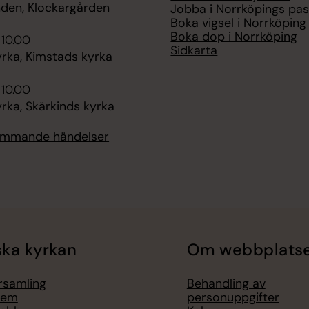
nden, Klockargården
Jobba i Norrköpings pas
Boka vigsel i Norrköping
Boka dop i Norrköping
 10.00
Sidkarta
rka, Kimstads kyrka
 10.00
rka, Skärkinds kyrka
kommande händelser
ka kyrkan
Om webbplats
örsamling
Behandling av
lem
personuppgifter