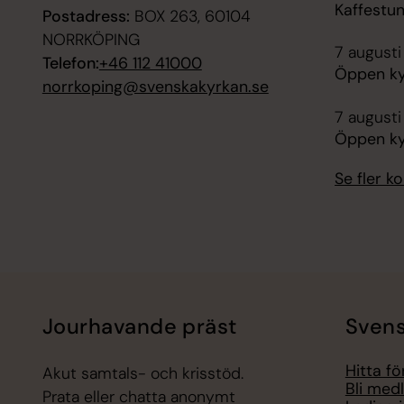
Kaffestu
Postadress:
BOX 263, 60104
NORRKÖPING
7 augusti
Telefon:
+46 112 41000
Öppen ky
norrkoping@svenskakyrkan.se
7 augusti
Öppen ky
Se fler 
Jourhavande präst
Svens
Hitta f
Akut samtals- och krisstöd.
Bli med
Prata eller chatta anonymt