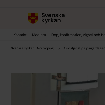
Till innehållet
Till undermeny
Kontakt
Medlem
Dop, konfirmation, vigsel och b
Svenska kyrkan i Norrköping
Gudstjänst på pingstdage