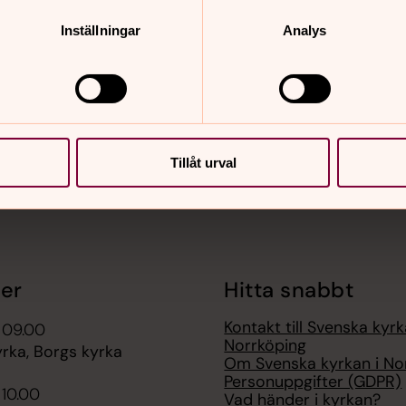
Inställningar
Analys
nnehåll?
Tillåt urval
er
Hitta snabbt
Kontakt till Svenska kyrk
 09.00
Norrköping
rka, Borgs kyrka
Om Svenska kyrkan i No
Personuppgifter (GDPR)
 10.00
Vad händer i kyrkan?