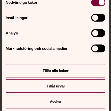
Nödvändiga kakor
Kalender
Inställningar
Hitta snabbt
Analys
Sociala kanaler
Marknadsföring och sociala medier
Tillåt alla kakor
Jourhavande präst
Tillåt urval
Akut samtals- och krisstöd. Prata eller chatta anonymt
Avvisa
med en präst på kvällar och nätter.