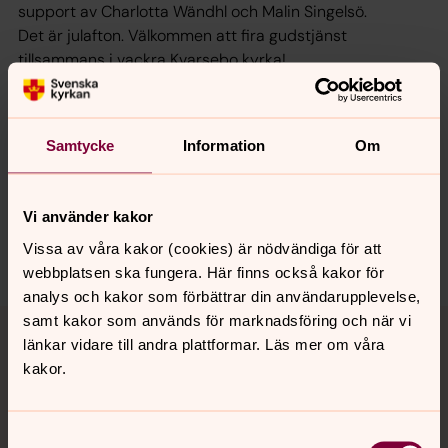
support av Charlotta Wändhl och Malin Singelsö.
Det är julafton. Välkommen att fira gudstjänst
tillsammans i vackra Kvarsebo kyrka!
Samtycke
Information
Om
Synpunkter eller frågor på sidans
innehåll?
norrkoping@svenskakyrkan.se
Vi använder kakor
Vissa av våra kakor (cookies) är nödvändiga för att
Dela
webbplatsen ska fungera. Här finns också kakor för
analys och kakor som förbättrar din användarupplevelse,
Tillbaka till toppen
Tillbaka till innehållet
samt kakor som används för marknadsföring och när vi
länkar vidare till andra plattformar. Läs mer om våra
kakor.
Kontakt
Samtyckesval