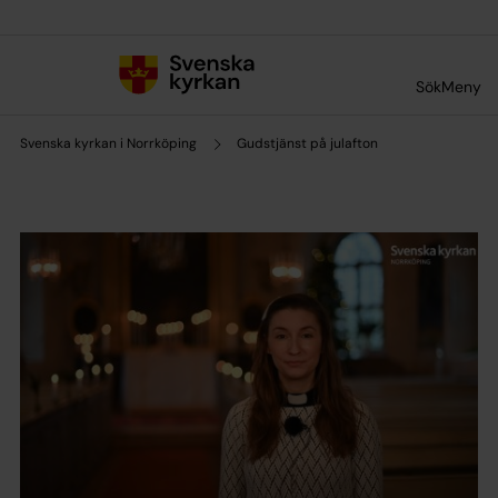
Till innehållet
Till undermeny
Sök
Meny
Svenska kyrkan i Norrköping
Gudstjänst på julafton