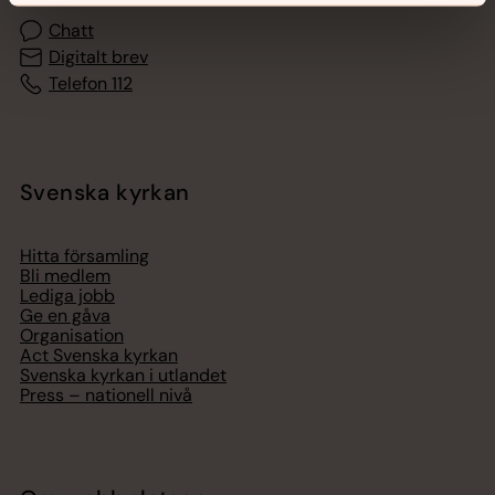
Chatt
Digitalt brev
Telefon 112
Svenska kyrkan
Hitta församling
Bli medlem
Lediga jobb
Ge en gåva
Organisation
Act Svenska kyrkan
Svenska kyrkan i utlandet
Press – nationell nivå