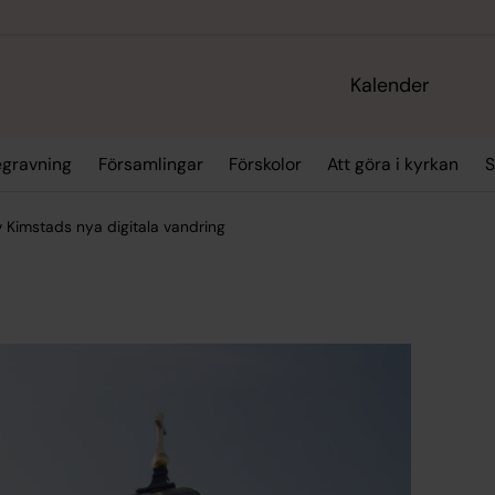
Kalender
egravning
Församlingar
Förskolor
Att göra i kyrkan
S
v Kimstads nya digitala vandring