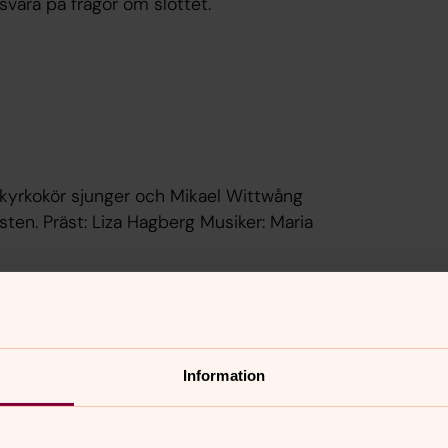
vara på frågor om slottet.
 kyrkokör sjunger och Mikael Wittwång
sten. Präst: Liza Hagberg Musiker: Maria
gen kring Kimstad kyrka och kyrkogård
Information
ing efter gudstjänsten.
intressanta kyrkor i Norrköpings
r. Nu har Norrköpings pastorat tagit