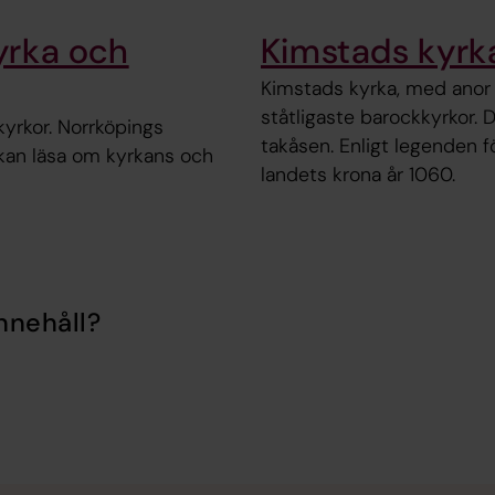
yrka och
Kimstads kyrk
Kimstads kyrka, med anor 
ståtligaste barockkyrkor. 
kyrkor. Norrköpings
takåsen. Enligt legenden 
u kan läsa om kyrkans och
landets krona år 1060.
nnehåll?