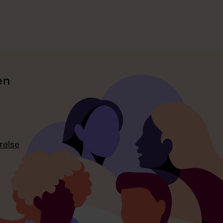
en
relse