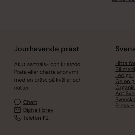
Jourhavande präst
Svens
Hitta f
Akut samtals- och krisstöd.
Bli med
Prata eller chatta anonymt
Lediga 
med en präst på kvällar och
Ge en g
Organis
nätter.
Act Sve
Svenska
Chatt
Press – 
Digitalt brev
Telefon 112