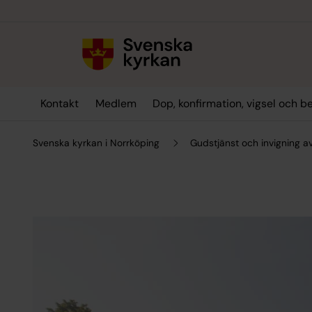
Till innehållet
Till undermeny
Kontakt
Medlem
Dop, konfirmation, vigsel och b
Svenska kyrkan i Norrköping
Gudstjänst och invigning a