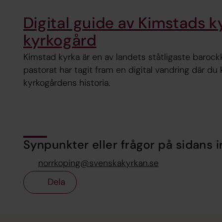
Digital guide av Kimstads k
kyrkogård
Kimstad kyrka är en av landets ståtligaste barock
pastorat har tagit fram en digital vandring där d
kyrkogårdens historia.
Synpunkter eller frågor på sidans i
norrkoping@svenskakyrkan.se
Dela
Tillbaka till toppen
Tillbaka till innehållet