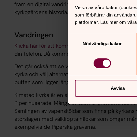
fram en digital vandring där du som vill enkelt s
Vissa av våra kakor (cookies
kyrkogårdens historia. Kom och testa den!
som förbättrar din användaru
plattformar. Läs mer om våra
Vandringen
Samtyckesval
Nödvändiga kakor
Klicka här för att komma till vandringen
eller scan
din telefon. Då kommer du direkt till startsidan.
Det går också att se vandringen via appen Kyrkgu
kyrka och välj alternativet ”panorama.” Mer om hu
puffen som ligger längst ner på denna sida.
Avvisa
Kimstad kyrka är en slottskyrka och kopplad till L
Piper huserade. Många av dem är gravsatta här i 
Samlingen av vapensköldar som finns på kyrkans v
storslagen med välklippta häckar som omger många
exempelvis de Piperska gravarna.