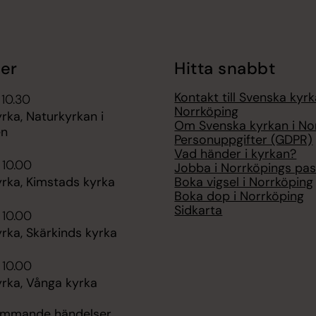
er
Hitta snabbt
Kontakt till Svenska kyrk
 10.30
Norrköping
rka, Naturkyrkan i
Om Svenska kyrkan i No
en
Personuppgifter (GDPR)
Vad händer i kyrkan?
 10.00
Jobba i Norrköpings pas
Boka vigsel i Norrköping
rka, Kimstads kyrka
Boka dop i Norrköping
Sidkarta
 10.00
rka, Skärkinds kyrka
 10.00
rka, Vånga kyrka
kommande händelser