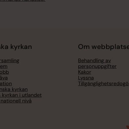
ka kyrkan
Om webbplats
örsamling
Behandling av
lem
personuppgifter
jobb
Kakor
åva
Lyssna
ation
Tillgänglighetsredogö
nska kyrkan
 kyrkan i utlandet
nationell nivå