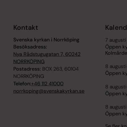
Kontakt
Kalend
Svenska kyrkan i Norrköping
7 augusti
Besöksadress:
Öppen ky
Kolmård
Nya Rådstugugatan 7, 60242
NORRKÖPING
8 augusti
Postadress:
BOX 263, 60104
Öppen ky
NORRKÖPING
Telefon:
+46 112 41000
8 augusti
norrkoping@svenskakyrkan.se
Öppen ky
8 augusti
Öppen ky
Se fler 