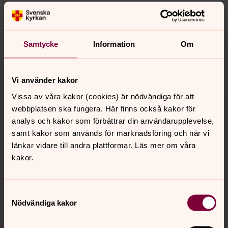
Synpunkter eller frågor på sidans
innehåll?
Samtycke
Information
Om
norrkoping@svenskakyrkan.se
Dela
Vi använder kakor
Vissa av våra kakor (cookies) är nödvändiga för att
Tillbaka till toppen
Tillbaka till innehållet
webbplatsen ska fungera. Här finns också kakor för
analys och kakor som förbättrar din användarupplevelse,
samt kakor som används för marknadsföring och när vi
länkar vidare till andra plattformar. Läs mer om våra
Kontakt
kakor.
Kalender
Samtyckesval
Nödvändiga kakor
Hitta snabbt