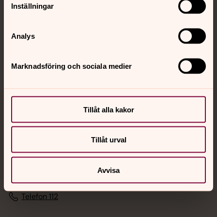
Inställningar
Sociala kanaler
Analys
Marknadsföring och sociala medier
Tillåt alla kakor
Jourhavande präst
Akut samtals- och krisstöd. Prata eller chatta anonymt
Tillåt urval
med en präst på kvällar och nätter.
Avvisa
Chatt
Digitalt brev
Telefon 112