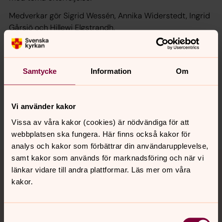
Medverkar gör Sigrid Wessén, Annika Widerstedt, Ingrid
Gårsjö och Hillewi Elgstrandh.
Samtycke
Information
Om
Synpunkter eller frågor på sidans
innehåll?
norrkoping@svenskakyrkan.se
Vi använder kakor
Dela
Vissa av våra kakor (cookies) är nödvändiga för att
webbplatsen ska fungera. Här finns också kakor för
analys och kakor som förbättrar din användarupplevelse,
Tillbaka till toppen
Tillbaka till innehållet
samt kakor som används för marknadsföring och när vi
länkar vidare till andra plattformar. Läs mer om våra
kakor.
Kontakt
Samtyckesval