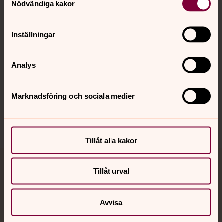
Nödvändiga kakor
Kalender
Inställningar
Hitta snabbt
Analys
Sociala kanaler
Marknadsföring och sociala medier
Tillåt alla kakor
Jourhavande präst
Tillåt urval
Akut samtals- och krisstöd. Prata eller chatta anonymt
Avvisa
med en präst på kvällar och nätter.