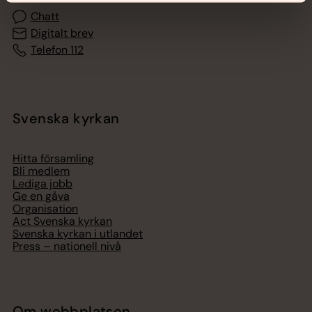
Chatt
Digitalt brev
Telefon 112
Svenska kyrkan
Hitta församling
Bli medlem
Lediga jobb
Ge en gåva
Organisation
Act Svenska kyrkan
Svenska kyrkan i utlandet
Press – nationell nivå
Om webbplatsen