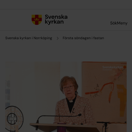
Till innehållet
Till undermeny
Sök
Meny
Svenska kyrkan i Norrköping
Första söndagen i fastan