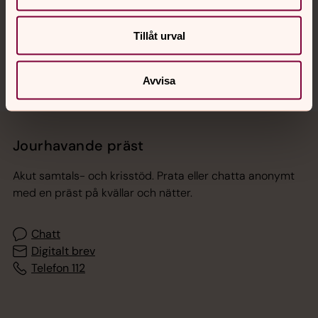
Sociala kanaler
Tillåt urval
Avvisa
Jourhavande präst
Akut samtals- och krisstöd. Prata eller chatta anonymt
med en präst på kvällar och nätter.
Chatt
Digitalt brev
Telefon 112