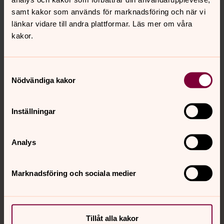
Synpunkter eller frågor på sidans
samt kakor som används för marknadsföring och när vi
innehåll?
länkar vidare till andra plattformar. Läs mer om våra
norrkoping@svenskakyrkan.se
kakor.
Dela
Samtyckesval
Nödvändiga kakor
Tillbaka till toppen
Tillbaka till innehållet
Inställningar
Kontakt
Analys
Kalender
Marknadsföring och sociala medier
Hitta snabbt
Tillåt alla kakor