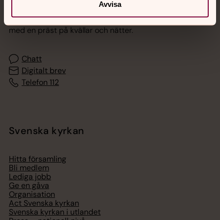
Avvisa
Akut samtals- och krisstöd. Prata eller chatta anonymt
med en präst på kvällar och nätter.
Chatt
Digitalt brev
Telefon 112
Svenska kyrkan
Hitta församling
Bli medlem
Lediga jobb
Ge en gåva
Organisation
Act Svenska kyrkan
Svenska kyrkan i utlandet