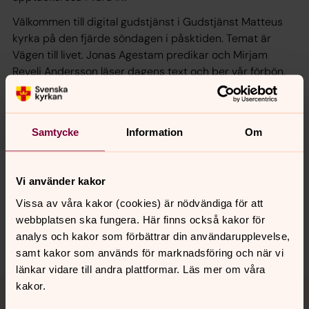
Välkommen till digital gudstjänst i Gudstjänst Matteus
kyrka på den fjärde söndagen i påsktiden. Temat är
Vägen till livet. Jonas Agestam predikar och Mirjam
Revelj Andersson läser dagens text och ber vår förbön.
Stefan Fred leder sången från orgeln och spelar ett
vackert postludium av Joseph Jongen.
Samtycke
Information
Om
Synpunkter eller frågor på sidans
Vi använder kakor
innehåll?
Vissa av våra kakor (cookies) är nödvändiga för att
norrkoping@svenskakyrkan.se
webbplatsen ska fungera. Här finns också kakor för
Dela
analys och kakor som förbättrar din användarupplevelse,
samt kakor som används för marknadsföring och när vi
länkar vidare till andra plattformar. Läs mer om våra
Tillbaka till toppen
Tillbaka till innehållet
kakor.