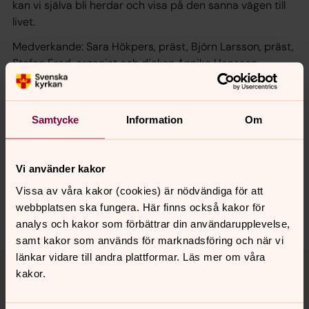
kan vi själva bli herdar och visa på den sanna vägen till
livet.
Medverkande: Sara Hökpers, präst, Björn Larsson, präst,
Stefan Fred, organist och diakon Annika Hansson,
sångsolist.
Samtycke
Information
Om
Synpunkter eller frågor på sidans
innehåll?
Vi använder kakor
norrkoping@svenskakyrkan.se
Vissa av våra kakor (cookies) är nödvändiga för att
webbplatsen ska fungera. Här finns också kakor för
Dela
analys och kakor som förbättrar din användarupplevelse,
samt kakor som används för marknadsföring och när vi
Tillbaka till toppen
Tillbaka till innehållet
länkar vidare till andra plattformar. Läs mer om våra
kakor.