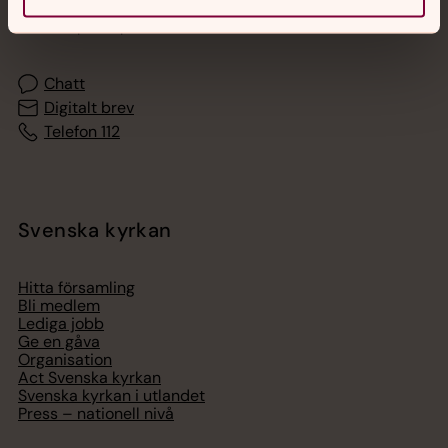
Akut samtals- och krisstöd. Prata eller chatta anonymt
med en präst på kvällar och nätter.
Chatt
Digitalt brev
Telefon 112
Svenska kyrkan
Hitta församling
Bli medlem
Lediga jobb
Ge en gåva
Organisation
Act Svenska kyrkan
Svenska kyrkan i utlandet
Press – nationell nivå