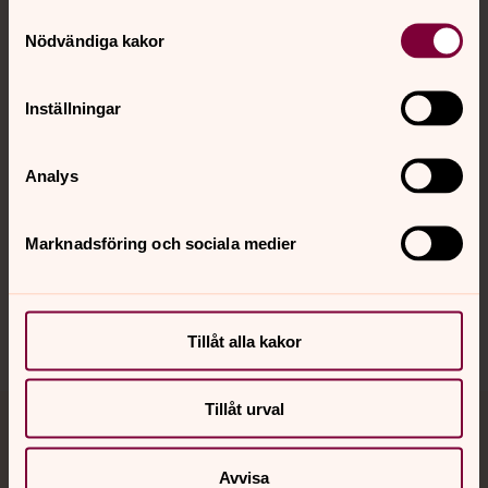
Samtyckesval
Kontakt
Nödvändiga kakor
Kalender
Inställningar
Analys
Hitta snabbt
Marknadsföring och sociala medier
Sociala kanaler
Tillåt alla kakor
Tillåt urval
Jourhavande präst
Avvisa