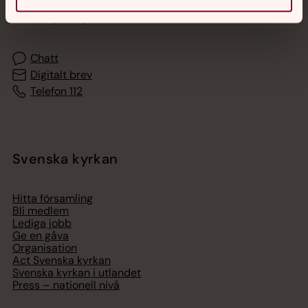
Akut samtals- och krisstöd. Prata eller chatta anonymt
med en präst på kvällar och nätter.
Chatt
Digitalt brev
Telefon 112
Svenska kyrkan
Hitta församling
Bli medlem
Lediga jobb
Ge en gåva
Organisation
Act Svenska kyrkan
Svenska kyrkan i utlandet
Press – nationell nivå