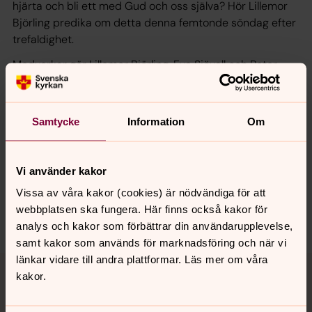
hjärta och bli ett med Gud och oss själva? Hör Lillemor
Björling predika om detta denna femtonde söndag efter
trefaldighet.
Medverkar gör Lillemor Björling, Eva Sjövall och Peter
Liljegren.
Samtycke
Information
Om
Synpunkter eller frågor på sidans
innehåll?
Vi använder kakor
norrkoping@svenskakyrkan.se
Vissa av våra kakor (cookies) är nödvändiga för att
webbplatsen ska fungera. Här finns också kakor för
Dela
analys och kakor som förbättrar din användarupplevelse,
samt kakor som används för marknadsföring och när vi
Tillbaka till toppen
Tillbaka till innehållet
länkar vidare till andra plattformar. Läs mer om våra
kakor.