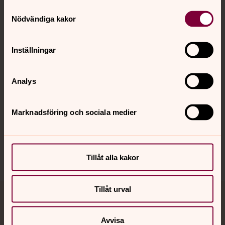
Samtyckesval
Kontakt
Nödvändiga kakor
Kalender
Inställningar
Analys
Hitta snabbt
Marknadsföring och sociala medier
Sociala kanaler
Tillåt alla kakor
Tillåt urval
Jourhavande präst
Avvisa