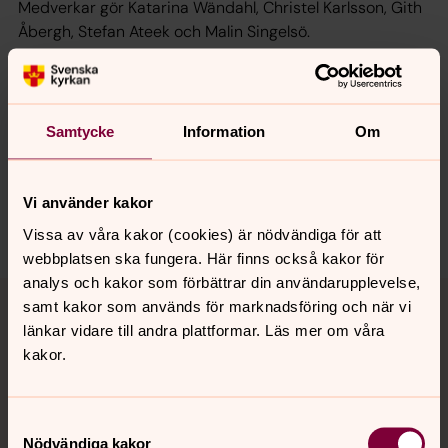
Medverkar gör Katarina Wändahl, Christel Karlsson, Gith
Åbergh, Stefan Ateek och Malin Singelsö.
Synpunkter eller frågor på sidans
Samtycke
Information
Om
innehåll?
norrkoping@svenskakyrkan.se
Vi använder kakor
Dela
Vissa av våra kakor (cookies) är nödvändiga för att
webbplatsen ska fungera. Här finns också kakor för
analys och kakor som förbättrar din användarupplevelse,
Tillbaka till toppen
Tillbaka till innehållet
samt kakor som används för marknadsföring och när vi
länkar vidare till andra plattformar. Läs mer om våra
kakor.
Kontakt
Samtyckesval
Nödvändiga kakor