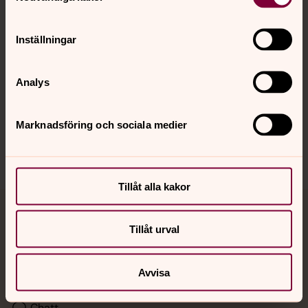
Kalender
Inställningar
Hitta snabbt
Analys
Sociala kanaler
Marknadsföring och sociala medier
Tillåt alla kakor
Jourhavande präst
Tillåt urval
Akut samtals- och krisstöd. Prata eller chatta anonymt
med en präst på kvällar och nätter.
Avvisa
Chatt