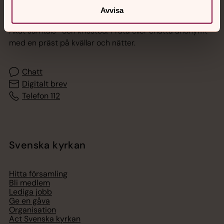
Jourhavande präst
Avvisa
Akut samtals- och krisstöd. Prata eller chatta anonymt
med en präst på kvällar och nätter.
Chatt
Digitalt brev
Telefon 112
Svenska kyrkan
Hitta församling
Bli medlem
Lediga jobb
Ge en gåva
Organisation
Act Svenska kyrkan