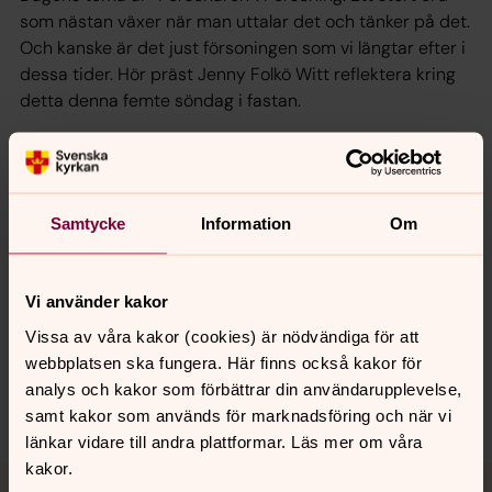
som nästan växer när man uttalar det och tänker på det.
Och kanske är det just försoningen som vi längtar efter i
dessa tider. Hör präst Jenny Folkö Witt reflektera kring
detta denna femte söndag i fastan.
Medverkar gör: präst Jenny Folkö Witt, kantor Kerstin
Jannesson, ung ledare Nova, musikeleven Atte och
Söderledskyrkans personalkör.
Samtycke
Information
Om
Synpunkter eller frågor på sidans
Vi använder kakor
innehåll?
Vissa av våra kakor (cookies) är nödvändiga för att
webbplatsen ska fungera. Här finns också kakor för
norrkoping@svenskakyrkan.se
analys och kakor som förbättrar din användarupplevelse,
Dela
samt kakor som används för marknadsföring och när vi
länkar vidare till andra plattformar. Läs mer om våra
kakor.
Tillbaka till toppen
Tillbaka till innehållet