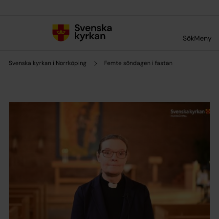
Till innehållet
Till undermeny
Sök
Meny
Svenska kyrkan i Norrköping
Femte söndagen i fastan