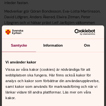
inleder fastan.
Medverkar gör Göran Bondesson, Eva-Lotta Martinsson,
David Löfgren, Anders Åkered, Elwira Zitman, Peter
Liljegren och vi hälsar präst Leif Jarlbjörn välkommen
som kaplan i S:t Johannes kyrka och Navestad kyrka.
Samtycke
Information
Om
Synpunkter eller frågor på sidans
innehåll?
Vi använder kakor
norrkoping@svenskakyrkan.se
Vissa av våra kakor (cookies) är nödvändiga för att
Dela
webbplatsen ska fungera. Här finns också kakor för
analys och kakor som förbättrar din användarupplevelse,
samt kakor som används för marknadsföring och när vi
Tillbaka till toppen
Tillbaka till innehållet
länkar vidare till andra plattformar. Läs mer om våra
kakor.