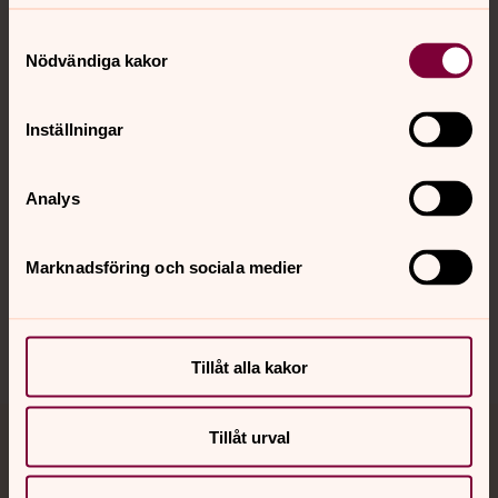
Kontakt
Samtyckesval
Nödvändiga kakor
Kalender
Inställningar
Hitta snabbt
Analys
Marknadsföring och sociala medier
Sociala kanaler
Tillåt alla kakor
Tillåt urval
Jourhavande präst