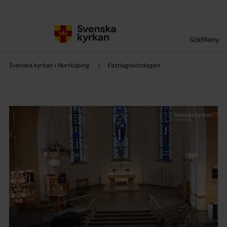
Till innehållet
Till undermeny
Sök
Meny
Svenska kyrkan i Norrköping
Fastlagssöndagen