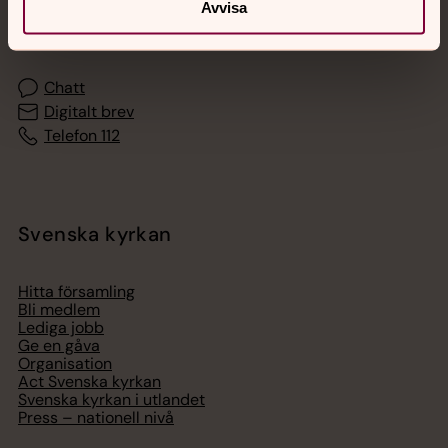
Akut samtals- och krisstöd. Prata eller chatta anonymt
Avvisa
med en präst på kvällar och nätter.
Chatt
Digitalt brev
Telefon 112
Svenska kyrkan
Hitta församling
Bli medlem
Lediga jobb
Ge en gåva
Organisation
Act Svenska kyrkan
Svenska kyrkan i utlandet
Press – nationell nivå