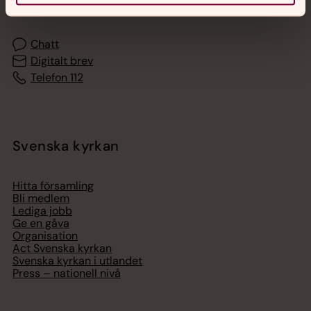
med en präst på kvällar och nätter.
Chatt
Digitalt brev
Telefon 112
Svenska kyrkan
Hitta församling
Bli medlem
Lediga jobb
Ge en gåva
Organisation
Act Svenska kyrkan
Svenska kyrkan i utlandet
Press – nationell nivå