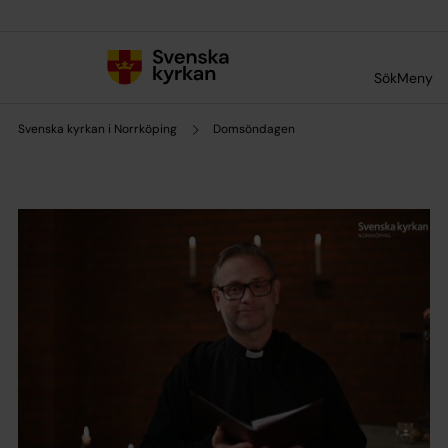
Till innehållet
Till undermeny
Sök
Meny
Svenska kyrkan i Norrköping
Domsöndagen