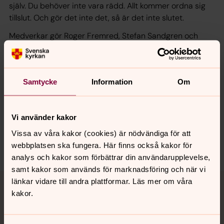
själv. Du behöver inte vara rädd. Allt kommer ordna sig
tillslut. Och gör det inte det, så är det inte slutet.
Medverkar gör Roger Fremred, Stefan Sandgren och
Jesper Sandberg.
Samtycke
Information
Om
Synpunkter eller frågor på sidans
innehåll?
Vi använder kakor
norrkoping@svenskakyrkan.se
Vissa av våra kakor (cookies) är nödvändiga för att
Dela
webbplatsen ska fungera. Här finns också kakor för
analys och kakor som förbättrar din användarupplevelse,
samt kakor som används för marknadsföring och när vi
Tillbaka till toppen
Tillbaka till innehållet
länkar vidare till andra plattformar. Läs mer om våra
kakor.