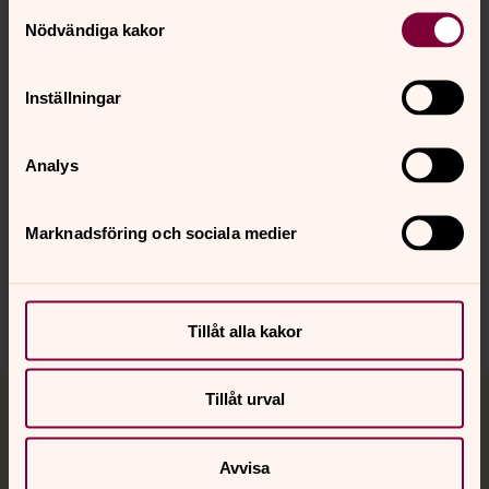
Kontakt
Samtyckesval
Nödvändiga kakor
Kalender
Inställningar
Hitta snabbt
Analys
Marknadsföring och sociala medier
Sociala kanaler
Tillåt alla kakor
Tillåt urval
Jourhavande präst
Akut samtals- och krisstöd. Prata eller chatta anonymt
Avvisa