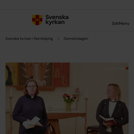
Till innehållet
Till undermeny
Sök
Meny
Svenska kyrkan i Norrköping
Domsöndagen