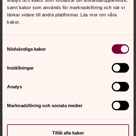
analys och kakor som förbättrar din användarupplevelse,
innehåll?
samt kakor som används för marknadsföring och när vi
norrkoping@svenskakyrkan.se
länkar vidare till andra plattformar. Läs mer om våra
kakor.
Dela
Tillbaka till toppen
Tillbaka till innehållet
Samtyckesval
Nödvändiga kakor
Inställningar
Kontakt
Analys
Kalender
Marknadsföring och sociala medier
Hitta snabbt
Tillåt alla kakor