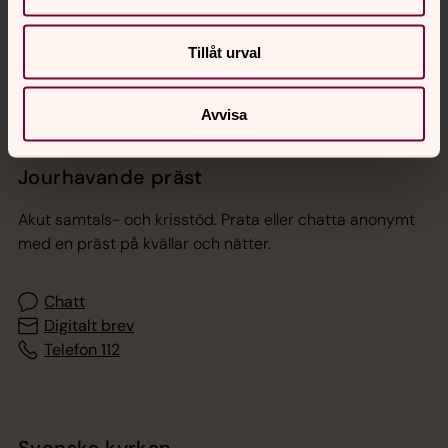
Sociala kanaler
Tillåt urval
Avvisa
Jourhavande präst
Akut samtals- och krisstöd. Prata eller chatta anonymt
med en präst på kvällar och nätter.
Chatt
Digitalt brev
Telefon 112