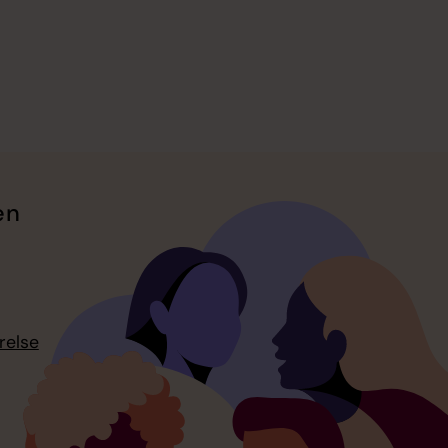
en
relse