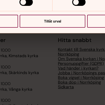
Tillåt urval
er
Hitta snabbt
Kontakt till Svenska kyrk
 10.00
Norrköping
rka, Kimstads kyrka
Om Svenska kyrkan i No
Personuppgifter (GDPR)
 10.00
Vad händer i kyrkan?
rka, Skärkinds kyrka
Jobba i Norrköpings pas
Boka vigsel i Norrköping
Boka dop i Norrköping
 10.00
Sidkarta
rka, Vånga kyrka
 10.00