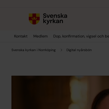
Till innehållet
Till undermeny
Kontakt
Medlem
Dop, konfirmation, vigsel och b
Svenska kyrkan i Norrköping
Digital nyårsbön