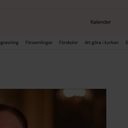
Kalender
egravning
Församlingar
Förskolor
Att göra i kyrkan
S