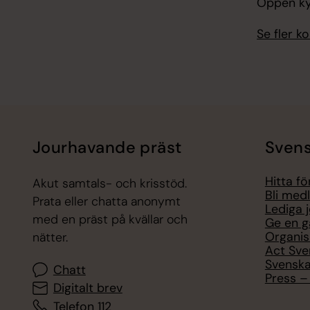
Öppen kyr
Se fler 
Jourhavande präst
Svens
Hitta f
Akut samtals- och krisstöd.
Bli med
Prata eller chatta anonymt
Lediga 
med en präst på kvällar och
Ge en g
Organis
nätter.
Act Sve
Svenska
Chatt
Press – 
Digitalt brev
Telefon 112