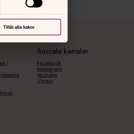
Tillåt alla kakor
Sociala kanaler
an i
Facebook
Instagram
rrköping
Youtube
Vimeo
torat