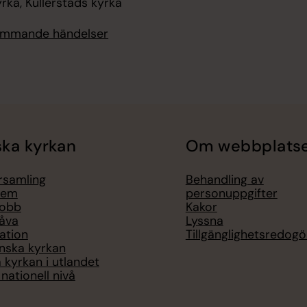
ka, Kullerstads kyrka
kommande händelser
ka kyrkan
Om webbplats
örsamling
Behandling av
lem
personuppgifter
jobb
Kakor
åva
Lyssna
ation
Tillgänglighetsredogö
nska kyrkan
 kyrkan i utlandet
nationell nivå