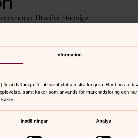
ön
ng och hopp. Utanför Hedvigs
t av nåd”, tillägnad Erik
k reflekterar och organist Ulf
Information
nen. (öppnar en extern länk på Youtube).
) är nödvändiga för att webbplatsen ska fungera. Här finns ocks
pplevelse, samt kakor som används för marknadsföring och när vi
 kakor.
nnehåll?
Inställningar
Analys