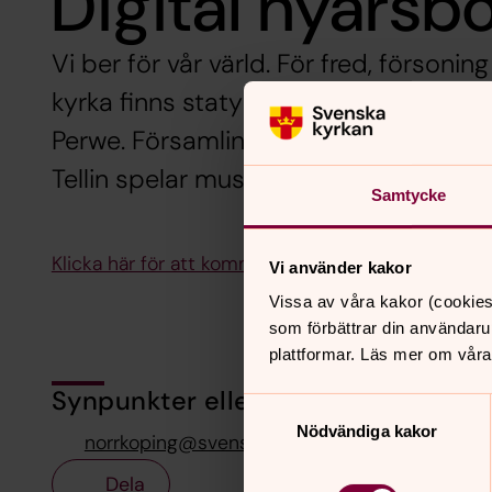
Digital nyårsb
Vi ber för vår värld. För fred, försoni
kyrka finns statyn ”Omnia Gratia” – ”All
Perwe. Församlingsherde Linda Folebäc
Tellin spelar musik av Bach.
Samtycke
Klicka här för att komma till den digitala nyårsbö
Vi använder kakor
Vissa av våra kakor (cookies
som förbättrar din användaru
plattformar. Läs mer om våra
Synpunkter eller frågor på sidans i
Samtyckesval
Nödvändiga kakor
norrkoping@svenskakyrkan.se
Dela