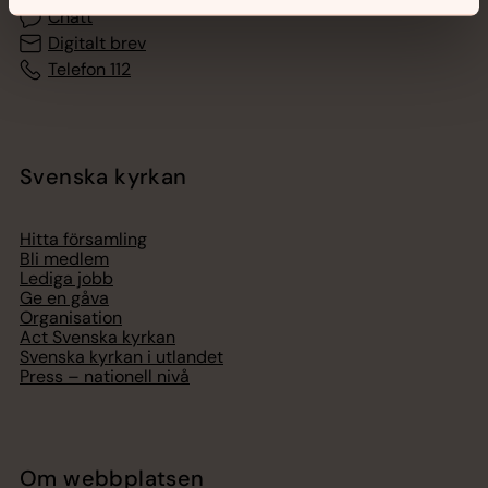
Chatt
Digitalt brev
Telefon 112
Svenska kyrkan
Hitta församling
Bli medlem
Lediga jobb
Ge en gåva
Organisation
Act Svenska kyrkan
Svenska kyrkan i utlandet
Press – nationell nivå
Om webbplatsen