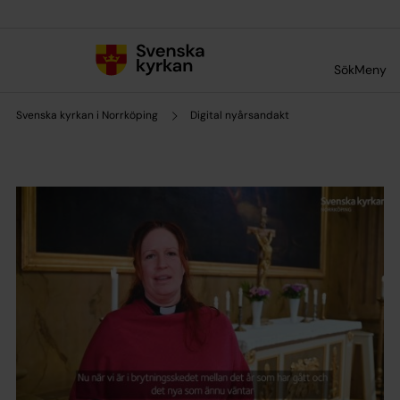
Till innehållet
Till undermeny
Sök
Meny
Svenska kyrkan i Norrköping
Digital nyårsandakt