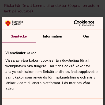
Klicka här för att komma till andakten (öppnar en extern
länk på Youtube).
Synpunkter eller frågor på sidans
Samtycke
Information
Om
innehåll?
norrkoping@svenskakyrkan.se
Vi använder kakor
Dela
Vissa av våra kakor (cookies) är nödvändiga för att
webbplatsen ska fungera. Här finns också kakor för
Tillbaka till toppen
Tillbaka till innehållet
analys och kakor som förbättrar din användarupplevelse,
samt kakor som används för marknadsföring och när vi
länkar vidare till andra plattformar. Läs mer om våra
kakor.
Kontakt
Samtyckesval