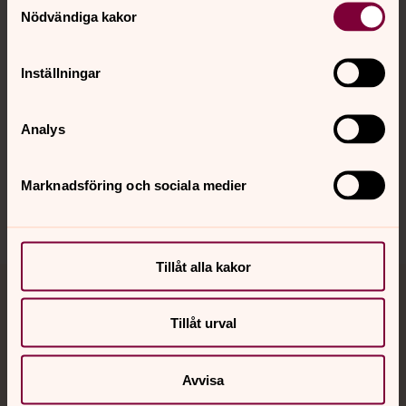
Nödvändiga kakor
Kalender
Inställningar
Hitta snabbt
Analys
Sociala kanaler
Marknadsföring och sociala medier
Tillåt alla kakor
Jourhavande präst
Tillåt urval
Akut samtals- och krisstöd. Prata eller chatta anonymt
med en präst på kvällar och nätter.
Avvisa