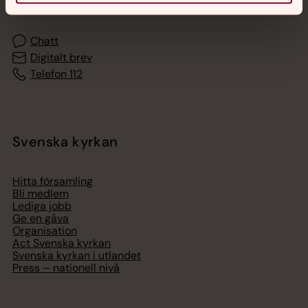
med en präst på kvällar och nätter.
Chatt
Digitalt brev
Telefon 112
Svenska kyrkan
Hitta församling
Bli medlem
Lediga jobb
Ge en gåva
Organisation
Act Svenska kyrkan
Svenska kyrkan i utlandet
Press – nationell nivå