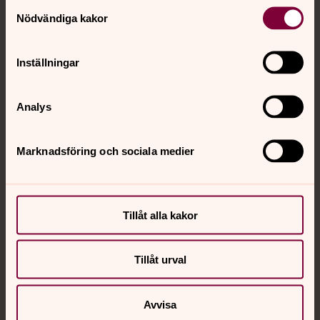
Samtyckesval
Nödvändiga kakor
Kalender
Inställningar
Hitta snabbt
Analys
Marknadsföring och sociala medier
Sociala kanaler
Tillåt alla kakor
Tillåt urval
Jourhavande präst
Akut samtals- och krisstöd. Prata eller chatta anonymt
Avvisa