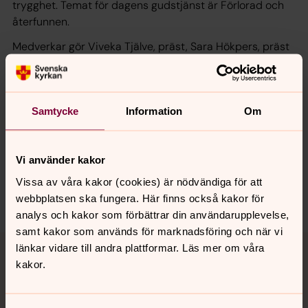
trygghet. Temat för dagens gudstjänst är Förlorad och
återfunnen.
Medverkar gör Viveka Tjälve, präst, Sara Hökpers, präst
och Johan Sjösten, kyrkomusiker.
Samtycke
Information
Om
Synpunkter eller frågor på sidans
innehåll?
Vi använder kakor
norrkoping@svenskakyrkan.se
Vissa av våra kakor (cookies) är nödvändiga för att
Dela
webbplatsen ska fungera. Här finns också kakor för
analys och kakor som förbättrar din användarupplevelse,
samt kakor som används för marknadsföring och när vi
Tillbaka till toppen
Tillbaka till innehållet
länkar vidare till andra plattformar. Läs mer om våra
kakor.
Kontakt