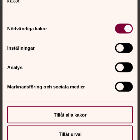
kakor.
Tillbaka till toppen
Tillbaka till innehållet
Samtyckesval
Nödvändiga kakor
Kontakt
Inställningar
Kalender
Analys
Marknadsföring och sociala medier
Hitta snabbt
Sociala kanaler
Tillåt alla kakor
Tillåt urval