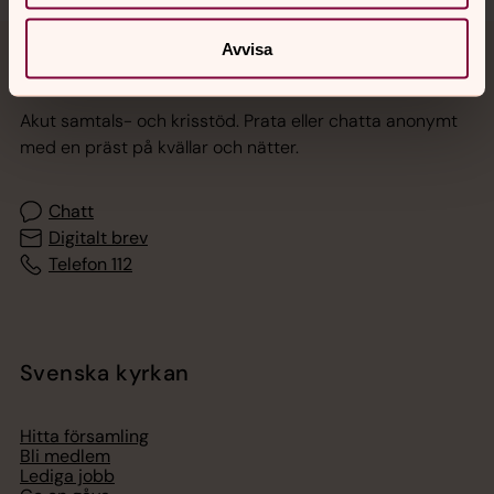
Avvisa
Jourhavande präst
Akut samtals- och krisstöd. Prata eller chatta anonymt
med en präst på kvällar och nätter.
Chatt
Digitalt brev
Telefon 112
Svenska kyrkan
Hitta församling
Bli medlem
Lediga jobb