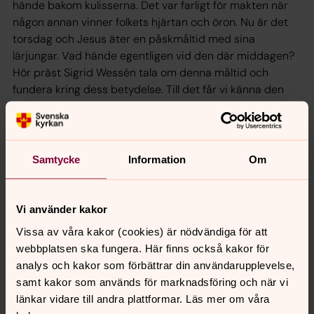
hände bakom kulisserna. Det var farligt för makten när
någon annan vinner folkets hjärtan och öron. Nu är det
torsdag och Jesus äter en påskmåltid med sina
lärjungar. Vad hände egentligen vid den där middagen?
Hör präst Sigrid Wessén tala om denna måltid och
fundera kring dess betydelse. Till det får vi känna den
ödesmättade stämningen genom pianomusik med
Natasha Innab. Gudstjänsten avslutas traditionsenligt
med att altaret kläds av. Texten vid avklädningen är
Psaltaren 22:20-32.
Samtycke
Information
Om
Vi använder kakor
Synpunkter eller frågor på sidans
Vissa av våra kakor (cookies) är nödvändiga för att
innehåll?
webbplatsen ska fungera. Här finns också kakor för
analys och kakor som förbättrar din användarupplevelse,
norrkoping@svenskakyrkan.se
samt kakor som används för marknadsföring och när vi
Dela
länkar vidare till andra plattformar. Läs mer om våra