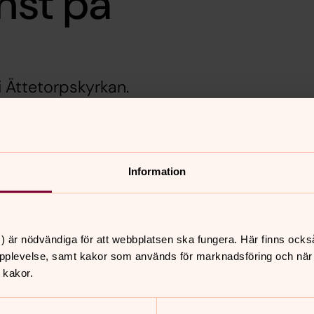
änst på
i Ättetorpskyrkan.
s på Youtube)
det är dags för predikan i både vår- och
Information
der kommer; påsken och pingsten som
a naturen till nytt liv.” Så inleder
ens digitala gudstjänst. Platsen är
) är nödvändiga för att webbplatsen ska fungera. Här finns ocks
kstrand, Ann Törnqvist och Jesper
pplevelse, samt kakor som används för marknadsföring och när vi
 kakor.