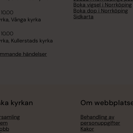
Boka vigsel i Norrköping
Boka dop i Norrköping
 10.00
Sidkarta
rka, Vånga kyrka
 10.00
ka, Kullerstads kyrka
kommande händelser
ka kyrkan
Om webbplats
örsamling
Behandling av
lem
personuppgifter
jobb
Kakor