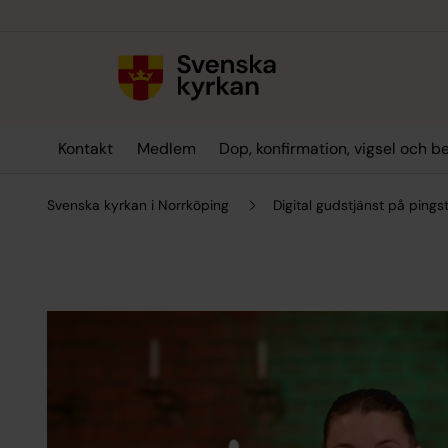
Till innehållet
Till undermeny
Kontakt
Medlem
Dop, konfirmation, vigsel och b
Svenska kyrkan i Norrköping
Digital gudstjänst på ping