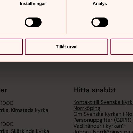
Inställningar
Analys
nnehåll?
Tillåt urval
er
Hitta snabbt
Kontakt till Svenska kyrk
 10.00
Norrköping
rka, Kimstads kyrka
Om Svenska kyrkan i No
Personuppgifter (GDPR)
 10.00
Vad händer i kyrkan?
rka, Skärkinds kyrka
Jobba i Norrköpings pas