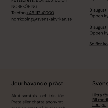
Postadress:
BOX 263, 60104
NORRKÖPING
8 augusti
Telefon:
+46 112 41000
Öppen ky
norrkoping@svenskakyrkan.se
8 augusti
Öppen kyr
Se fler 
Jourhavande präst
Svens
Hitta f
Akut samtals- och krisstöd.
Bli med
Prata eller chatta anonymt
Lediga 