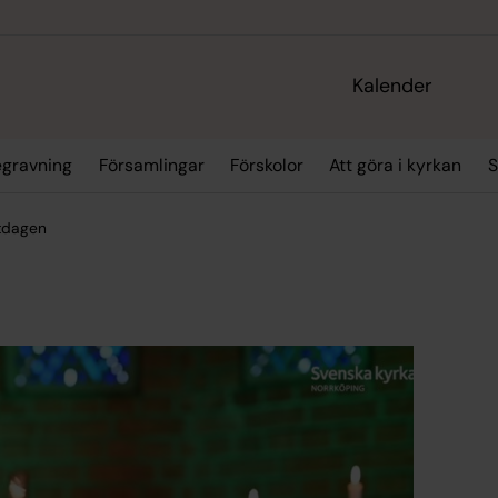
Kalender
egravning
Församlingar
Förskolor
Att göra i kyrkan
S
stdagen