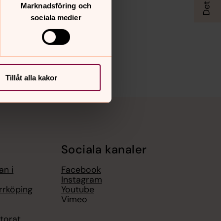
Marknadsföring och
sociala medier
Tillåt alla kakor
Sociala kanaler
an i
Facebook
Instagram
rrköping
Youtube
Vimeo
torat