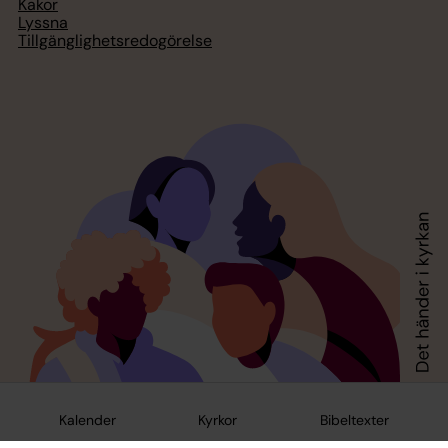
Kakor
Lyssna
Tillgänglighetsredogörelse
Kalender
Kyrkor
Bibeltexter