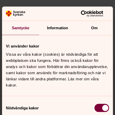
Synpunkter eller frågor på sidans
innehåll?
Samtycke
Information
Om
norrkoping@svenskakyrkan.se
Dela
Vi använder kakor
Vissa av våra kakor (cookies) är nödvändiga för att
webbplatsen ska fungera. Här finns också kakor för
Tillbaka till toppen
Tillbaka till innehållet
analys och kakor som förbättrar din användarupplevelse,
samt kakor som används för marknadsföring och när vi
länkar vidare till andra plattformar. Läs mer om våra
kakor.
Kontakt
Samtyckesval
Kalender
Nödvändiga kakor