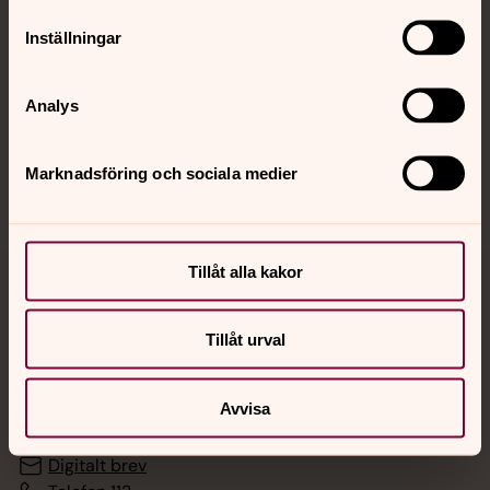
Inställningar
Hitta snabbt
Analys
Sociala kanaler
Marknadsföring och sociala medier
Tillåt alla kakor
Jourhavande präst
Tillåt urval
Akut samtals- och krisstöd. Prata eller chatta anonymt
med en präst på kvällar och nätter.
Avvisa
Chatt
Digitalt brev