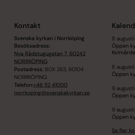
Kontakt
Kalend
Svenska kyrkan i Norrköping
8 augusti
Besöksadress:
Öppen ky
Kolmård
Nya Rådstugugatan 7, 60242
NORRKÖPING
8 augusti
Postadress:
BOX 263, 60104
Öppen ky
NORRKÖPING
Telefon:
+46 112 41000
9 augusti
norrkoping@svenskakyrkan.se
Öppen ky
9 augusti
Öppen ky
Se fler 