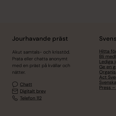
Jourhavande präst
Svens
Hitta f
Akut samtals- och krisstöd.
Bli med
Prata eller chatta anonymt
Lediga 
med en präst på kvällar och
Ge en g
Organis
nätter.
Act Sve
Svenska
Chatt
Press – 
Digitalt brev
Telefon 112