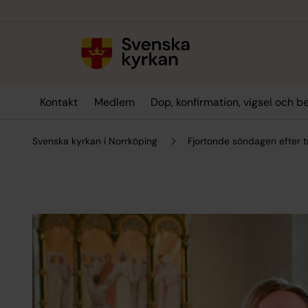
Till innehållet
Till undermeny
Kontakt
Medlem
Dop, konfirmation, vigsel och b
Svenska kyrkan i Norrköping
Fjortonde söndagen efter t