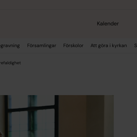
Kalender
egravning
Församlingar
Förskolor
Att göra i kyrkan
S
refaldighet