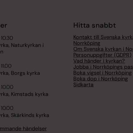
er
Hitta snabbt
Kontakt till Svenska kyrk
 10.30
Norrköping
rka, Naturkyrkan i
Om Svenska kyrkan i No
en
Personuppgifter (GDPR)
Vad händer i kyrkan?
 11.00
Jobba i Norrköpings pas
Boka vigsel i Norrköping
rka, Borgs kyrka
Boka dop i Norrköping
Sidkarta
 10.00
rka, Kimstads kyrka
 10.00
rka, Skärkinds kyrka
kommande händelser