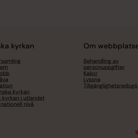
ka kyrkan
Om webbplats
örsamling
Behandling av
lem
personuppgifter
jobb
Kakor
åva
Lyssna
ation
Tillgänglighetsredogö
nska kyrkan
 kyrkan i utlandet
nationell nivå