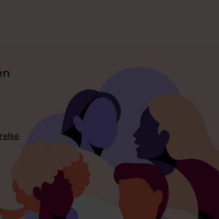
en
relse