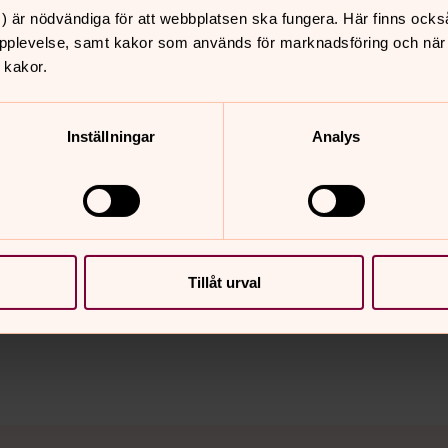
a från Vånga kyrka, denna fjortonde
) är nödvändiga för att webbplatsen ska fungera. Här finns ocks
pplevelse, samt kakor som används för marknadsföring och när vi
 kakor.
in Rudholm och kantor Maria Tillberg.
ka på det lilla kugghjulet längst ner i
Inställningar
Analys
menyn och klicka på ”svenska”.
nnehåll?
Tillåt urval