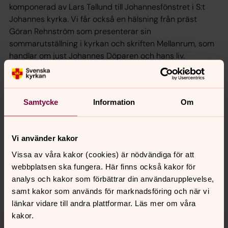
komponerad av Lars Tallund till Johannesfönstret i S:t
Johannes kyrka. Vi får också en hälsning från präst
Göran Rehnström som presenterar sin
sommarutställning i kyrkan och skriften Mellanrum, som
handlar om just Johannes Döparen och hans liv.
Medverkar gör Marie Nilsson, David Löfgren, Leif
Jarlbjörn och Göran Rehnström.
Samtycke
Information
Om
Synpunkter eller frågor på sidans
Vi använder kakor
innehåll?
Vissa av våra kakor (cookies) är nödvändiga för att
norrkoping@svenskakyrkan.se
webbplatsen ska fungera. Här finns också kakor för
analys och kakor som förbättrar din användarupplevelse,
Dela
samt kakor som används för marknadsföring och när vi
länkar vidare till andra plattformar. Läs mer om våra
Tillbaka till toppen
Tillbaka till innehållet
kakor.