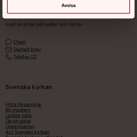
Jourhavande präst
Avvisa
Akut samtals- och krisstöd. Prata eller chatta anonymt
med en präst på kvällar och nätter.
Chatt
Digitalt brev
Telefon 112
Svenska kyrkan
Hitta församling
Bli medlem
Lediga jobb
Ge en gåva
Organisation
Act Svenska kyrkan