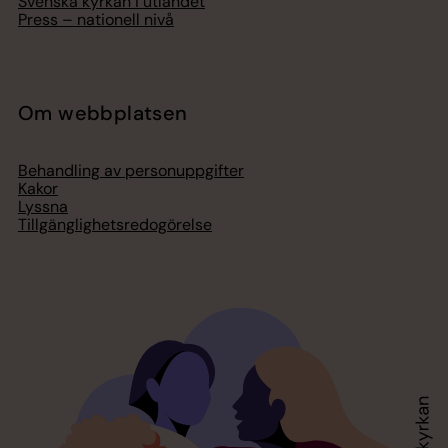
Svenska kyrkan i utlandet
Press – nationell nivå
Om webbplatsen
Behandling av personuppgifter
Kakor
Lyssna
Tillgänglighetsredogörelse