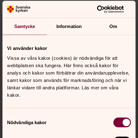
Synpunkter eller frågor på sidans
innehåll?
Samtycke
Information
Om
norrkoping@svenskakyrkan.se
Dela
Vi använder kakor
Vissa av våra kakor (cookies) är nödvändiga för att
Tillbaka till toppen
Tillbaka till innehållet
webbplatsen ska fungera. Här finns också kakor för
analys och kakor som förbättrar din användarupplevelse,
samt kakor som används för marknadsföring och när vi
länkar vidare till andra plattformar. Läs mer om våra
Kontakt
kakor.
Kalender
Samtyckesval
Nödvändiga kakor
Hitta snabbt