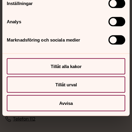
Inställningar
Sociala kanaler
Analys
Marknadsföring och sociala medier
Tillåt alla kakor
Jourhavande präst
Akut samtals- och krisstöd. Prata eller chatta anonymt
Tillåt urval
med en präst på kvällar och nätter.
Avvisa
Chatt
Digitalt brev
Telefon 112