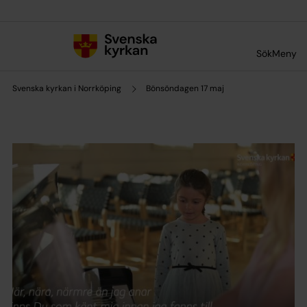
Till innehållet
Till undermeny
Sök
Meny
Svenska kyrkan i Norrköping
Bönsöndagen 17 maj