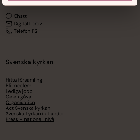
Chatt
Digitalt brev
Telefon 112
Svenska kyrkan
Hitta församling
Bli medlem
Lediga jobb
Ge en gåva
Organisation
Act Svenska kyrkan
Svenska kyrkan i utlandet
Press – nationell nivå