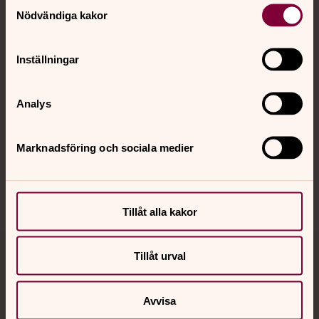
Samtyckesval
Nödvändiga kakor
Kalender
Inställningar
Hitta snabbt
Analys
Marknadsföring och sociala medier
Sociala kanaler
Tillåt alla kakor
Tillåt urval
Jourhavande präst
Akut samtals- och krisstöd. Prata eller chatta anonymt
Avvisa
med en präst på kvällar och nätter.