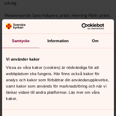
påväg.
Medverkande: Sara Hökpers, präst, Henning Plath, präst,
Stefan Fred, organist
Samtycke
Information
Om
Synpunkter eller frågor på sidans
innehåll?
Vi använder kakor
norrkoping@svenskakyrkan.se
Vissa av våra kakor (cookies) är nödvändiga för att
Dela
webbplatsen ska fungera. Här finns också kakor för
analys och kakor som förbättrar din användarupplevelse,
samt kakor som används för marknadsföring och när vi
Tillbaka till toppen
Tillbaka till innehållet
länkar vidare till andra plattformar. Läs mer om våra
kakor.
Kontakt