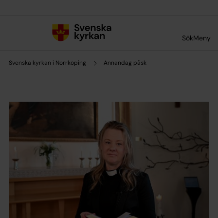
Till innehållet
Till undermeny
Sök
Meny
Svenska kyrkan i Norrköping
Annandag påsk